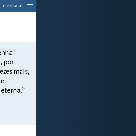
Inscreva-se
enha
, por
ezes mais,
 e
 eterna.”