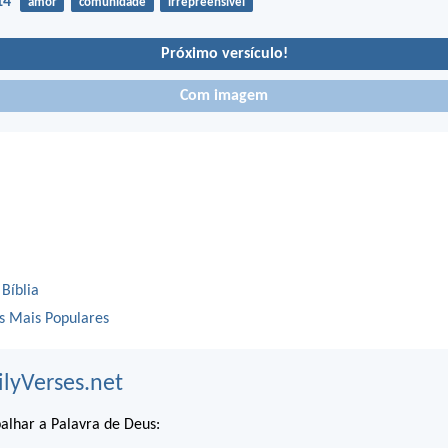
14
amor
comunidade
irrepreensível
Próximo versículo!
Com imagem
 Bíblia
os Mais Populares
ilyVerses.net
alhar a Palavra de Deus: