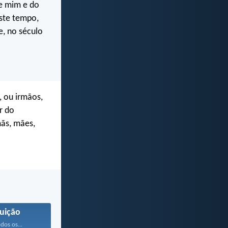
de mim e do
este tempo,
e, no século
, ou irmãos,
r do
mãs, mães,
uição
dos os...