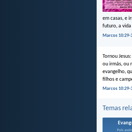
em casas, e i
futuro, a vida
Marcos 10:29-
Tornou Jesus:
ou irmãs, ou 
evangelho, qu
filhos e camp
Marcos 10:29-
Temas rel
Evang
Pois assi