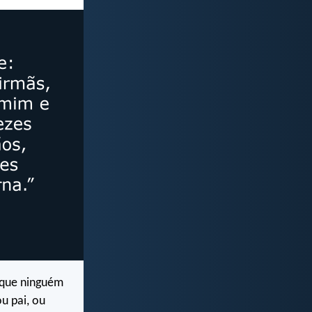
 que ninguém
u pai, ou