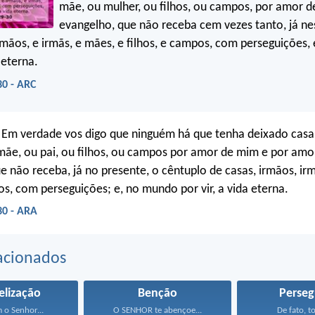
mãe, ou mulher, ou filhos, ou campos, por amor 
evangelho, que não receba cem vezes tanto, já n
rmãos, e irmãs, e mães, e filhos, e campos, com perseguições, 
 eterna.
30 - ARC
 Em verdade vos digo que ninguém há que tenha deixado casa
mãe, ou pai, ou filhos, ou campos por amor de mim e por amo
e não receba, já no presente, o cêntuplo de casas, irmãos, ir
os, com perseguições; e, no mundo por vir, a vida eterna.
30 - ARA
acionados
elização
Benção
Perseg
m o Senhor...
O SENHOR te abençoe...
De fato, to