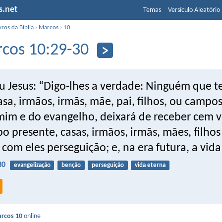
s.net
Temas
Versículo Aleatório
vros da Bíblia
›
Marcos
›
10
cos 10:29-30
 Jesus: “Digo-lhes a verdade: Ninguém que t
sa, irmãos, irmãs, mãe, pai, filhos, ou campos
mim e do evangelho, deixará de receber cem v
o presente, casas, irmãos, irmãs, mães, filhos
com eles perseguição; e, na era futura, a vida
30
evangelização
benção
perseguição
vida eterna
rcos 10
online