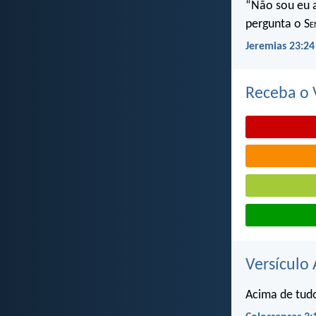
“Não sou eu a
pergunta o S
e
Jeremias 23:24
Receba o V
Versículo 
Acima de tudo