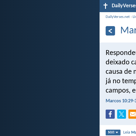
DailyVerse
DailyVerses.net
›
Li
Mar
Respondeu
deixado ca
causa de 
já no temp
campos, e 
Marcos 10:29-
Leia
Ma
NVI