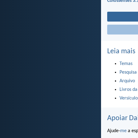
Colossenses 3:
Leia mais
Temas
Pesquisa
Arquivo
Livros da
Versícul
Apoiar Da
Ajude-
me
a esp