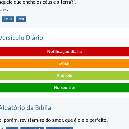
quele que enche os céus e a terra?”,
nhor
.
Deus
céu
ersículo Diário
Notificação diária
E-mail
Android
No seu site
Aleatório da Bíblia
, porém, revistam-se do amor, que é o elo perfeito.