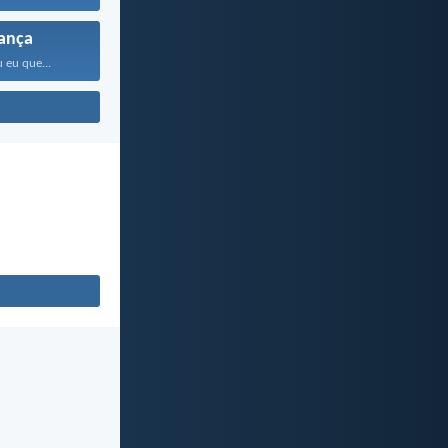
ança
 eu que...