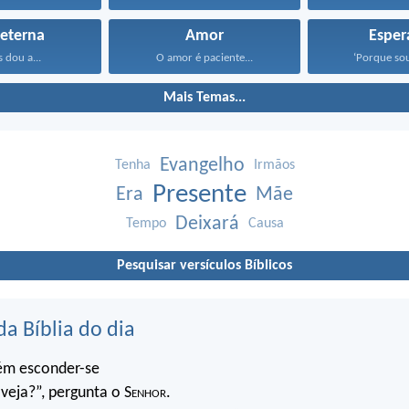
 eterna
Amor
Esper
s dou a...
O amor é paciente...
‘Porque sou
Mais Temas...
Evangelho
Tenha
Irmãos
Presente
Era
Mãe
Deixará
Tempo
Causa
Pesquisar versículos Bíblicos
da Bíblia do dia
ém esconder-se
veja?”, pergunta o S
enhor
.