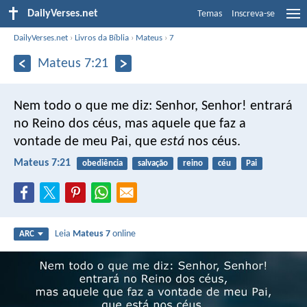
DailyVerses.net
Temas
Inscreva-se
DailyVerses.net
›
Livros da Bíblia
›
Mateus
›
7
Mateus 7:21
Nem todo o que me diz: Senhor, Senhor! entrará
no Reino dos céus, mas aquele que faz a
vontade de meu Pai, que
está
nos céus.
Mateus 7:21
obediência
salvação
reino
céu
Pai
Leia
Mateus 7
online
ARC