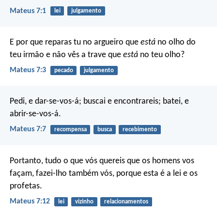
Mateus 7:1
lei
julgamento
E por que reparas tu no argueiro que
está
no olho do
teu irmão e não vês a trave que
está
no teu olho?
Mateus 7:3
pecado
julgamento
Pedi, e dar-se-vos-á; buscai e encontrareis; batei, e
abrir-se-vos-á.
Mateus 7:7
recompensa
busca
recebimento
Portanto, tudo o que vós quereis que os homens vos
façam, fazei-lho também vós, porque esta é a lei e os
profetas.
Mateus 7:12
lei
vizinho
relacionamentos