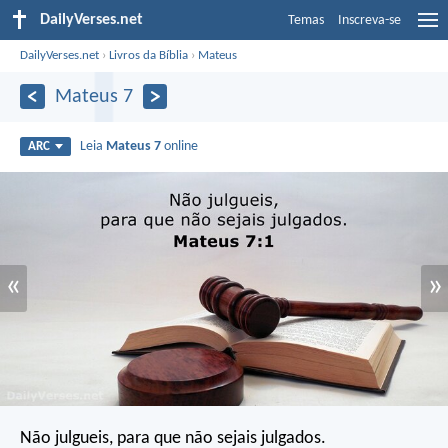
DailyVerses.net
Temas
Inscreva-se
DailyVerses.net
›
Livros da Bíblia
›
Mateus
Mateus 7
Leia
Mateus 7
online
ARC
«
»
Não julgueis, para que não sejais julgados.