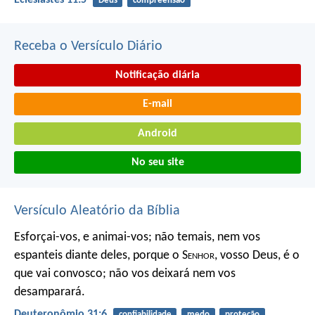
Eclesiastes 11:5
Deus
compreensão
Receba o Versículo Diário
Notificação diária
E-mail
Android
No seu site
Versículo Aleatório da Bíblia
Esforçai-vos, e animai-vos; não temais, nem vos
espanteis diante deles, porque o S
enhor
, vosso Deus, é o
que vai convosco; não vos deixará nem vos
desamparará.
Deuteronômio 31:6
confiabilidade
medo
proteção