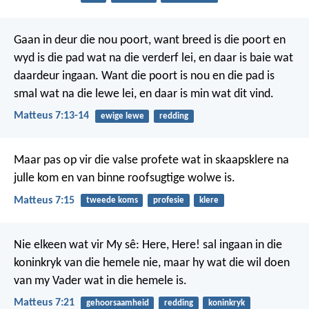
Gaan in deur die nou poort, want breed is die poort en
wyd is die pad wat na die verderf lei, en daar is baie wat
daardeur ingaan. Want die poort is nou en die pad is
smal wat na die lewe lei, en daar is min wat dit vind.
Matteus 7:13-14
ewige lewe
redding
Maar pas op vir die valse profete wat in skaapsklere na
julle kom en van binne roofsugtige wolwe is.
Matteus 7:15
tweede koms
profesie
klere
Nie elkeen wat vir My sê: Here, Here! sal ingaan in die
koninkryk van die hemele nie, maar hy wat die wil doen
van my Vader wat in die hemele is.
Matteus 7:21
gehoorsaamheid
redding
koninkryk