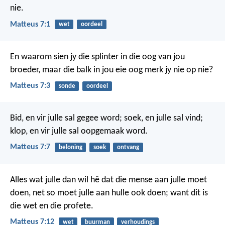
nie.
Matteus 7:1
wet
oordeel
En waarom sien jy die splinter in die oog van jou
broeder, maar die balk in jou eie oog merk jy nie op nie?
Matteus 7:3
sonde
oordeel
Bid, en vir julle sal gegee word; soek, en julle sal vind;
klop, en vir julle sal oopgemaak word.
Matteus 7:7
beloning
soek
ontvang
Alles wat julle dan wil hê dat die mense aan julle moet
doen, net so moet julle aan hulle ook doen; want dit is
die wet en die profete.
Matteus 7:12
wet
buurman
verhoudings