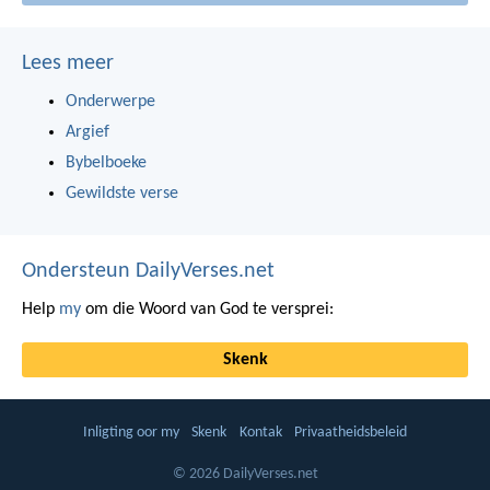
Lees meer
Onderwerpe
Argief
Bybelboeke
Gewildste verse
Ondersteun DailyVerses.net
Help
my
om die Woord van God te versprei:
Skenk
Inligting oor my
Skenk
Kontak
Privaatheidsbeleid
© 2026 DailyVerses.net