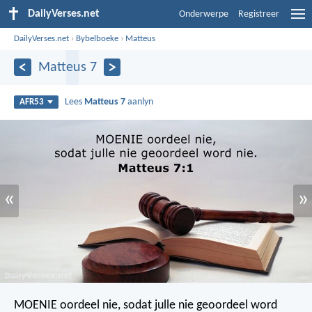
DailyVerses.net
Onderwerpe
Registreer
DailyVerses.net
›
Bybelboeke
›
Matteus
Matteus 7
Lees
Matteus 7
aanlyn
AFR53
«
»
MOENIE oordeel nie, sodat julle nie geoordeel word