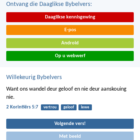
Ontvang die Daaglikse Bybelvers:
Daaglikse kennisgewing
E-pos
Android
Op u webwerf
Willekeurig Bybelvers
Want ons wandel deur geloof en nie deur aanskouing
nie.
2 Korintiërs 5:7
vertrou
geloof
lewe
Volgende vers!
Met beeld