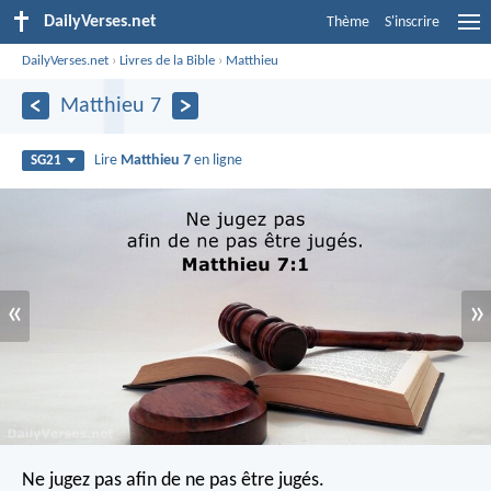
DailyVerses.net
Thème
S'inscrire
DailyVerses.net
›
Livres de la Bible
›
Matthieu
Matthieu 7
Lire
Matthieu 7
en ligne
SG21
«
»
Ne jugez pas afin de ne pas être jugés.