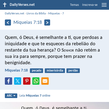
DailyVerses.net
Temas
Inscreva-se
DailyVerses.net
›
Livros da Bíblia
›
Miqueias
›
7
Miqueias 7:18
Quem, ó Deus, é semelhante a ti,
que perdoas a
iniquidade e que te esqueces da rebelião
do
restante da tua herança?
O S
enhor
não retém a
sua ira para sempre,
porque tem prazer na
benignidade.
Miqueias 7:18
pecado
misericórdia
perdão
Leia
Miqueias 7
online
ARC