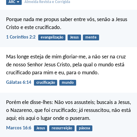
ARC
Almeida Revista e Corrigida
Porque nada me propus saber entre vós, senão a Jesus
Cristo e este crucificado.
1 Coríntios 2:2
evangelização
Jesus
mente
Mas longe esteja de mim gloriar-me, a não ser na cruz
de nosso Senhor Jesus Cristo, pela qual o mundo está
crucificado para mim e eu, para o mundo.
Gálatas 6:14
crucificação
mundo
Porém ele disse-lhes: Não vos assusteis; buscais a Jesus,
o Nazareno, que foi crucificado;
já
ressuscitou, não está
aqui; eis aqui o lugar onde o puseram.
Marcos 16:6
Jesus
ressurreição
páscoa