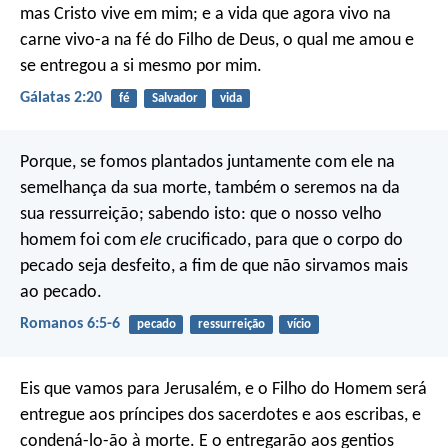
mas Cristo vive em mim; e a vida que agora vivo na
carne vivo-a na fé do Filho de Deus, o qual me amou e
se entregou a si mesmo por mim.
Gálatas 2:20
fé
Salvador
vida
Porque, se fomos plantados juntamente com ele na
semelhança da sua morte, também o seremos na da
sua ressurreição; sabendo isto: que o nosso velho
homem foi com
ele
crucificado, para que o corpo do
pecado seja desfeito, a fim de que não sirvamos mais
ao pecado.
Romanos 6:5-6
pecado
ressurreição
vício
Eis que vamos para Jerusalém, e o Filho do Homem será
entregue aos príncipes dos sacerdotes e aos escribas, e
condená-lo-ão à morte. E o entregarão aos gentios