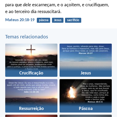
para que
dele
escarneçam, e o açoitem, e crucifiquem,
e ao terceiro dia ressuscitará.
Mateus 20:18-19
páscoa
Jesus
sacrifício
Temas relacionados
Crucificação
Jesus
Ressurreição
Páscoa