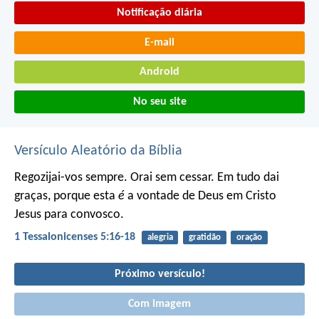
Notificação diária
E-mail
Android
No seu site
Versículo Aleatório da Bíblia
Regozijai-vos sempre. Orai sem cessar. Em tudo dai
graças, porque esta
é
a vontade de Deus em Cristo
Jesus para convosco.
1 Tessalonicenses 5:16-18
alegria
gratidão
oração
Próximo versículo!
Com imagem