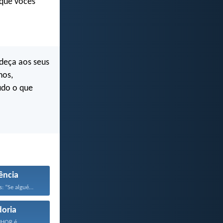
 que vocês
edeça aos seus
hos,
udo o que
ência
Respondeu Jesus: “Se alguém...
oria
NHOR é...