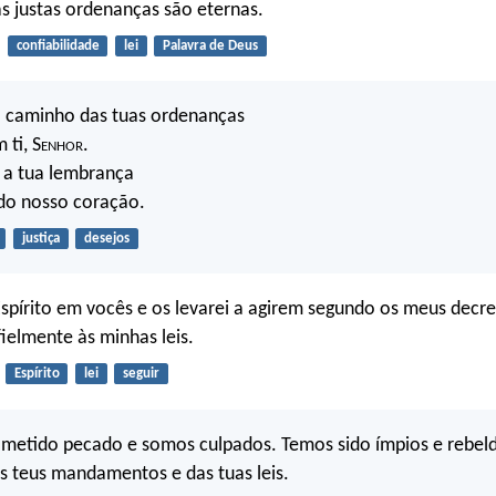
as justas ordenanças são eternas.
confiabilidade
lei
Palavra de Deus
 caminho das tuas ordenanças
ti, S
enhor
.
 a tua lembrança
 do nosso coração.
justiça
desejos
spírito em vocês e os levarei a agirem segundo os meus decre
elmente às minhas leis.
Espírito
lei
seguir
metido pecado e somos culpados. Temos sido ímpios e rebeld
 teus mandamentos e das tuas leis.