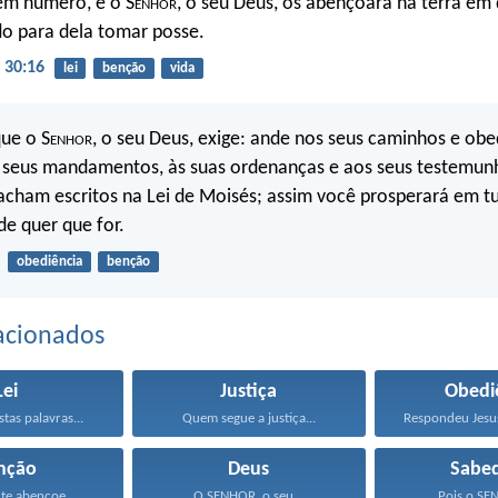
m número, e o S
enhor
, o seu Deus, os abençoará na terra em
o para dela tomar posse.
 30:16
lei
benção
vida
ue o S
enhor
, o seu Deus, exige: ande nos seus caminhos e ob
s seus mandamentos, às suas ordenanças e aos seus testemun
cham escritos na Lei de Moisés; assim você prosperará em t
de quer que for.
obediência
benção
acionados
Lei
Justiça
Obedi
tas palavras...
Quem segue a justiça...
nção
Deus
Sabed
e abençoe...
O SENHOR, o seu...
Pois o SE