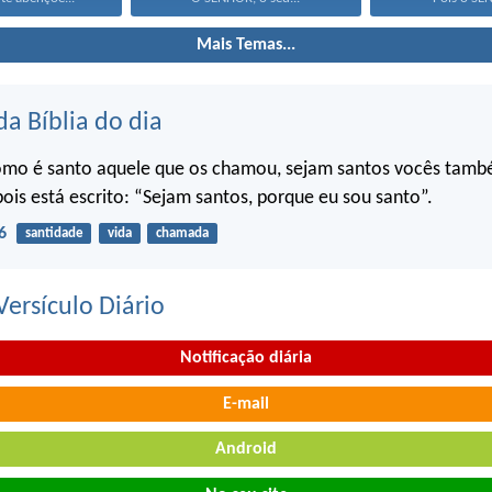
Mais Temas...
da Bíblia do dia
omo é santo aquele que os chamou, sejam santos vocês tam
pois está escrito: “Sejam santos, porque eu sou santo”.
6
santidade
vida
chamada
ersículo Diário
Notificação diária
E-mail
Android