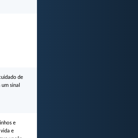
cuidado de
 um sinal
inhos e
vida e