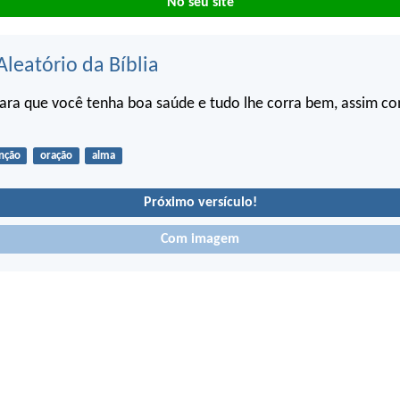
No seu site
Aleatório da Bíblia
ara que você tenha boa saúde e tudo lhe corra bem, assim c
nção
oração
alma
Próximo versículo!
Com imagem