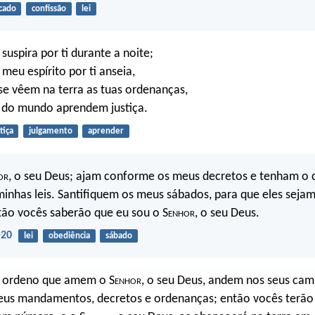
cado
confissão
lei
suspira por ti durante a noite;
meu espírito por ti anseia,
se vêem na terra as tuas ordenanças,
s do mundo aprendem justiça.
tiça
julgamento
aprender
or
, o seu Deus; ajam conforme os meus decretos e tenham o 
inhas leis. Santifiquem os meus sábados, para que eles sejam
tão vocês saberão que eu sou o S
enhor
, o seu Deus.
-20
lei
obediência
sábado
es ordeno que amem o S
enhor
, o seu Deus, andem nos seus cam
eus mandamentos, decretos e ordenanças; então vocês terão 