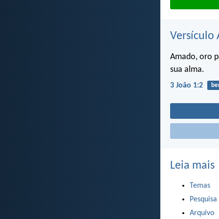
Versículo 
Amado, oro p
sua alma.
3 João 1:2
be
Leia mais
Temas
Pesquisa
Arquivo