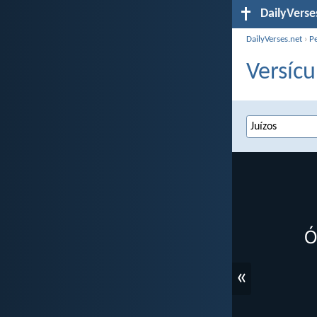
DailyVerse
DailyVerses.net
›
P
Versícu
«