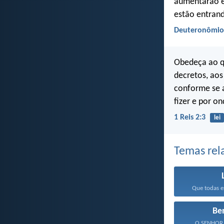
aumentarão e
estão entrand
Deuteronômio
Obedeça ao q
decretos, ao
conforme se a
fizer e por on
1 Reis 2:3
lei
Temas rel
Que todas es
Be
O SENHOR t