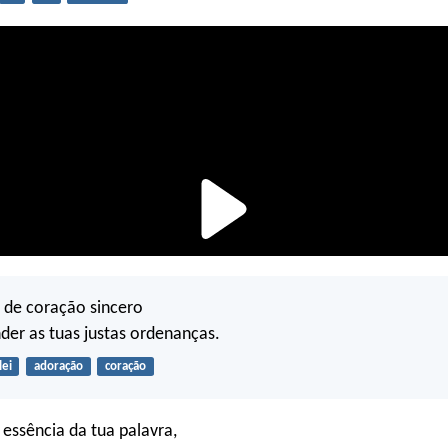
i de coração sincero
er as tuas justas ordenanças.
lei
adoração
coração
 essência da tua palavra,