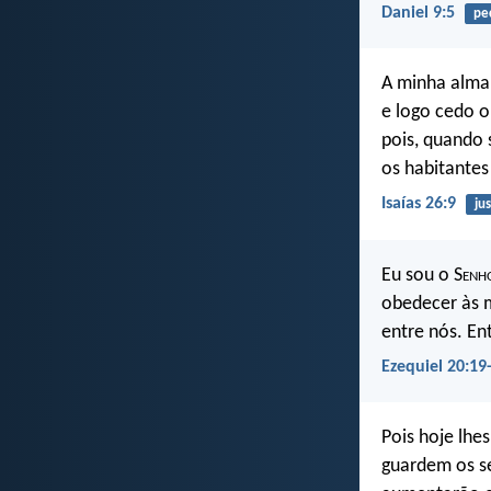
Daniel 9:5
pe
A minha alma 
e logo cedo o 
pois, quando 
os habitante
Isaías 26:9
jus
Eu sou o S
enh
obedecer às m
entre nós. En
Ezequiel 20:19
Pois hoje lh
guardem os s