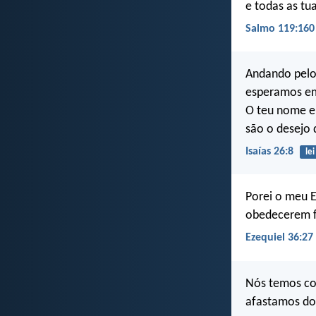
e todas as tu
Salmo 119:160
Andando pelo
esperamos em 
O teu nome e
são o desejo
Isaías 26:8
lei
Porei o meu E
obedecerem fi
Ezequiel 36:27
Nós temos co
afastamos dos