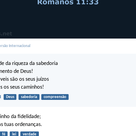
rsão Internacional
e da riqueza da sabedoria
mento de Deus!
eis são os seus juízos
is os seus caminhos!
3
Deus
sabedoria
compreensão
inho da fidelidade;
 as tuas ordenanças.
fé
lei
verdade