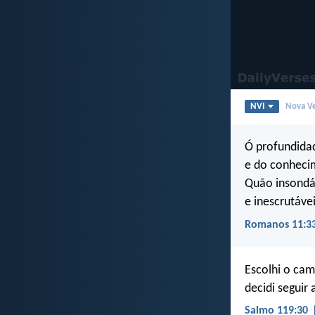
NVI
Nova Ve
Ó profundidad
e do conheci
Quão insondáv
e inescrutáve
Romanos 11:3
Escolhi o cam
decidi seguir
Salmo 119:30