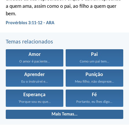
a quem ama,
assim como o pai, ao filho a quem quer
bem.
Provérbios 3:11-12 - ARA
Temas relacionados
Amor
Pai
O amor é paciente...
Como um pai tem...
Aprender
Punição
Eu o instruirei e...
Meu filho, não despreze...
Esperança
Fé
‘Porque sou eu que...
Portanto, eu lhes digo...
Mais Temas...