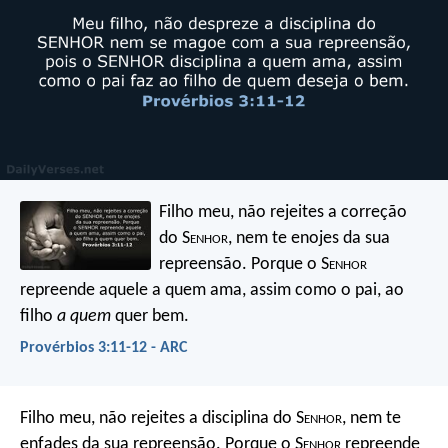
Filho meu, não rejeites a correção
do S
enhor
,
nem te enojes da sua
repreensão.
Porque o S
enhor
repreende aquele a quem ama,
assim como o pai, ao
filho
a quem
quer bem.
Provérbios 3:11-12 - ARC
Filho meu, não rejeites a disciplina do S
enhor
,
nem te
enfades da sua repreensão.
Porque o S
enhor
repreende