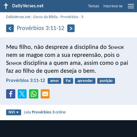
DailyVerses.net
Temas
Inscreva-se
DailyVerses.net
›
Livros da Bíblia
›
Provérbios
›
3
Provérbios 3:11-12
Meu filho, não despreze a disciplina do S
enhor
nem se magoe com a sua repreensão,
pois o
S
enhor
disciplina a quem ama,
assim como o pai
faz ao filho de quem deseja o bem.
Provérbios 3:11-12
amor
Pai
aprender
punição
Leia
Provérbios 3
online
NVI