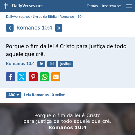
DailyVerses.net
Temas
Inscreva-se
DailyVerses.net
›
Livros da Bíblia
›
Romanos
›
10
Romanos 10:4
Porque o fim da lei
é
Cristo para justiça de todo
aquele que crê.
Romanos 10:4
fé
lei
justiça
Leia
Romanos 10
online
ARC