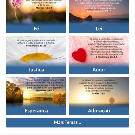
Fé
Lei
Justiça
Amor
Esperança
Adoração
Mais Temas...