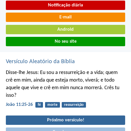
Notificação diária
E-mail
Android
No seu site
Versículo Aleatório da Bíblia
Disse-lhe Jesus: Eu sou a ressurreição e a vida; quem
crê em mim, ainda que esteja morto, viverá; e todo
aquele que vive e crê em mim nunca morrerá. Crês tu
isso?
João 11:25-26
fé
morte
ressurreição
Próximo versículo!