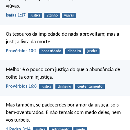
viúvas.
Isaías 1:17
justiça
vizinho
viúvas
Os tesouros da impiedade de nada aproveitam;
mas a
justiça livra da morte.
Provérbios 10:2
honestidade
dinheiro
justiça
Melhor é o pouco com justiça
do que a abundância de
colheita com injustiça.
Provérbios 16:8
justiça
dinheiro
contentamento
Mas também, se padecerdes por amor da justiça, sois
bem-aventurados. E não temais com medo deles, nem
vos turbeis.
1 Pedro 3:14
justiça
sofrimento
medo