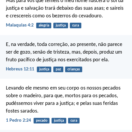
Mas para vós que temeis o meu nome nascerá o sol da
justiça e salvação trará debaixo das suas asas; e saireis
e crescereis como os bezerros do cevadouro.
Malaquias 4:2
alegria
justiça
cura
E, na verdade, toda correção, ao presente, não parece
ser de gozo, senão de tristeza, mas, depois, produz um
fruto pacífico de justiça nos exercitados por ela.
Hebreus 12:11
justiça
paz
crianças
Levando ele mesmo em seu corpo os nossos pecados
sobre o madeiro, para que, mortos para os pecados,
pudéssemos viver para a justiça; e pelas suas feridas
fostes sarados.
1 Pedro 2:24
pecado
justiça
cura