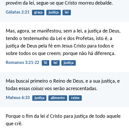
provém
da lei, segue-se que Cristo morreu debalde.
Gálatas 2:21
graça
justiça
lei
Mas, agora, se manifestou, sem a lei, a justiça de Deus,
tendo o testemunho da Lei e dos Profetas, isto é, a
justiça de Deus pela fé em Jesus Cristo para todos e
sobre todos os que creem; porque não há diferença.
Romanos 3:21-22
fé
lei
justiça
Mas buscai primeiro o Reino de Deus, e a sua justiça, e
todas essas
coisas
vos serão acrescentadas.
Mateus 6:33
justiça
alimento
reino
Porque o fim da lei
é
Cristo para justiça de todo aquele
que crê.