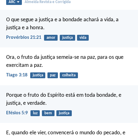
ARC
Almeida Revista e Corrigida
O que segue a justiça e a bondade
achará a vida, a
justiça e a honra.
Provérbios 21:21
amor
justiça
vida
Ora, o fruto da justiça semeia-se na paz, para os que
exercitam a paz.
Tiago 3:18
justiça
paz
colheita
Porque o fruto do Espírito está em toda bondade, e
justiça, e verdade.
Efésios 5:9
luz
bem
justiça
E, quando ele vier, convencerá o mundo do pecado, e