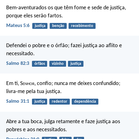
Bem-aventurados os que têm fome e sede de justiça,
porque eles serão fartos.
Mateus 5:6
justiça
benção
recebimento
Defendei o pobre e o órfão;
fazei justiça ao aflito e
necessitado.
Salmo 82:3
órfãos
vizinho
justiça
Em ti, S
enhor
, confio;
nunca me deixes confundido;
livra-me pela tua justiça.
Salmo 31:1
justiça
redentor
dependência
Abre a tua boca, julga retamente
e faze justiça aos
pobres e aos necessitados.