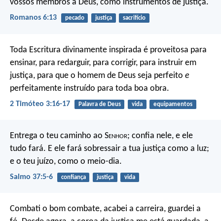
vossos membros a Deus, como instrumentos de justiça.
Romanos 6:13
pecado
justiça
sacrifício
Toda Escritura divinamente inspirada é proveitosa para
ensinar, para redarguir, para corrigir, para instruir em
justiça, para que o homem de Deus seja perfeito
e
perfeitamente instruído para toda boa obra.
2 Timóteo 3:16-17
Palavra de Deus
vida
equipamentos
Entrega o teu caminho ao S
enhor
;
confia nele, e ele
tudo fará.
E ele fará sobressair a tua justiça como a luz;
e o teu juízo, como o meio-dia.
Salmo 37:5-6
confiança
justiça
vida
Combati o bom combate, acabei a carreira, guardei a