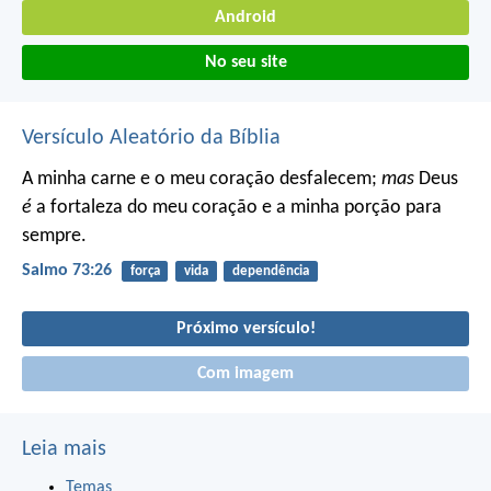
Android
No seu site
Versículo Aleatório da Bíblia
A minha carne e o meu coração desfalecem;
mas
Deus
é
a fortaleza do meu coração
e a minha porção para
sempre.
Salmo 73:26
força
vida
dependência
Próximo versículo!
Com imagem
Leia mais
Temas