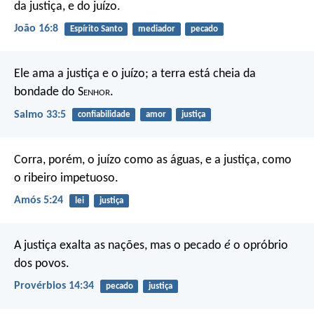
da justiça, e do juízo.
João 16:8
Espírito Santo
mediador
pecado
Ele ama a justiça e o juízo;
a terra está cheia da
bondade do S
enhor
.
Salmo 33:5
confiabilidade
amor
justiça
Corra, porém, o juízo como as águas,
e a justiça, como
o ribeiro impetuoso.
Amós 5:24
lei
justiça
A justiça exalta as nações,
mas o pecado
é
o opróbrio
dos povos.
Provérbios 14:34
pecado
justiça