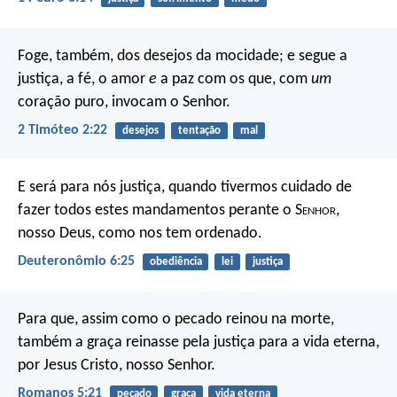
Foge, também, dos desejos da mocidade; e segue a
justiça, a fé, o amor
e
a paz com os que, com
um
coração puro, invocam o Senhor.
2 Timóteo 2:22
desejos
tentação
mal
E será para nós justiça, quando tivermos cuidado de
fazer todos estes mandamentos perante o S
enhor
,
nosso Deus, como nos tem ordenado.
Deuteronômio 6:25
obediência
lei
justiça
Para que, assim como o pecado reinou na morte,
também a graça reinasse pela justiça para a vida eterna,
por Jesus Cristo, nosso Senhor.
Romanos 5:21
pecado
graça
vida eterna