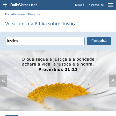
DailyVerses.net
Temas
Inscreva-se
DailyVerses.net
›
Pesquisa
Versículos da Bíblia sobre 'Justiça'
«
»