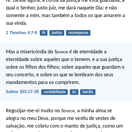
fé. Desde agora, a coroa da justiça me está guardada, a
qual o Senhor, justo juiz, me dará naquele Dia; e não
somente a mim, mas também a todos os que amarem a
sua vinda.
2 Timóteo 4:7-8
fé
justiça
recompensa
Mas a misericórdia do S
enhor
é
de eternidade a
eternidade sobre aqueles que o temem,
e a sua justiça
sobre os filhos dos filhos;
sobre aqueles que guardam o
seu concerto,
e sobre os que se lembram dos seus
mandamentos para os cumprirem.
Salmo 103:17-18
confiabilidade
lei
família
Regozijar-me-ei muito no S
enhor
,
a minha alma se
alegra no meu Deus,
porque me vestiu de vestes de
salvação,
me cobriu com o manto de justiça,
como um