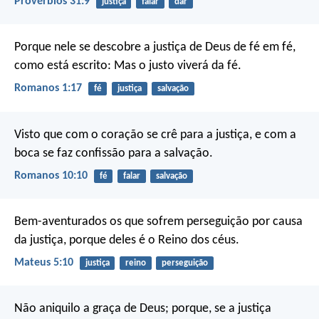
Provérbios 31:9
justiça
falar
dar
Porque nele se descobre a justiça de Deus de fé em fé,
como está escrito: Mas o justo viverá da fé.
Romanos 1:17
fé
justiça
salvação
Visto que com o coração se crê para a justiça, e com a
boca se faz confissão para a salvação.
Romanos 10:10
fé
falar
salvação
Bem-aventurados os que sofrem perseguição por causa
da justiça,
porque deles é o Reino dos céus.
Mateus 5:10
justiça
reino
perseguição
Não aniquilo a graça de Deus; porque, se a justiça