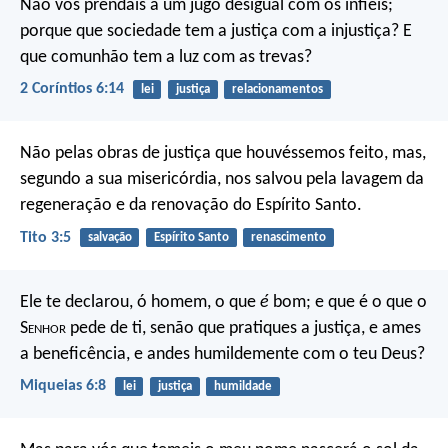
Não vos prendais a um jugo desigual com os infiéis;
porque que sociedade tem a justiça com a injustiça? E
que comunhão tem a luz com as trevas?
2 Coríntios 6:14
lei
justiça
relacionamentos
Não pelas obras de justiça que houvéssemos feito, mas,
segundo a sua misericórdia, nos salvou pela lavagem da
regeneração e da renovação do Espírito Santo.
Tito 3:5
salvação
Espírito Santo
renascimento
Ele te declarou, ó homem, o que
é
bom;
e que é o que o
S
enhor
pede de ti,
senão que pratiques a justiça, e ames
a beneficência,
e andes humildemente com o teu Deus?
Miqueias 6:8
lei
justiça
humildade