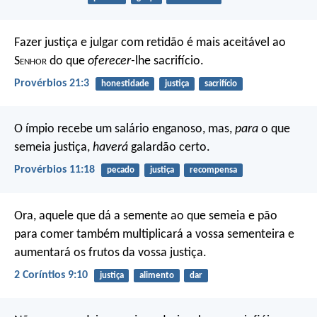
Fazer justiça e julgar com retidão
é mais aceitável ao
S
enhor
do que
oferecer-
lhe sacrifício.
Provérbios 21:3
honestidade
justiça
sacrifício
O ímpio recebe um salário enganoso,
mas,
para
o que
semeia justiça,
haverá
galardão certo.
Provérbios 11:18
pecado
justiça
recompensa
Ora, aquele que dá a semente ao que semeia e pão
para comer também multiplicará a vossa sementeira e
aumentará os frutos da vossa justiça.
2 Coríntios 9:10
justiça
alimento
dar