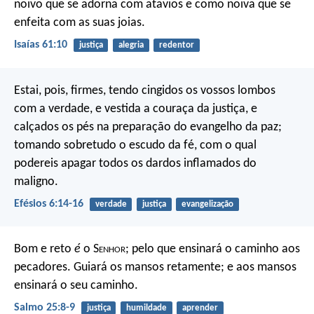
noivo que se adorna com atavios
e como noiva que se
enfeita com as suas joias.
Isaías 61:10
justiça
alegria
redentor
Estai, pois, firmes, tendo cingidos os vossos lombos
com a verdade, e vestida a couraça da justiça, e
calçados os pés na preparação do evangelho da paz;
tomando sobretudo o escudo da fé, com o qual
podereis apagar todos os dardos inflamados do
maligno.
Efésios 6:14-16
verdade
justiça
evangelização
Bom e reto
é
o S
enhor
;
pelo que ensinará o caminho aos
pecadores.
Guiará os mansos retamente;
e aos mansos
ensinará o seu caminho.
Salmo 25:8-9
justiça
humildade
aprender