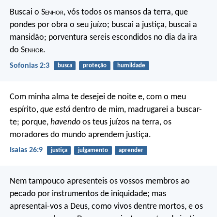
Buscai o S
enhor
, vós todos os mansos da terra,
que
pondes por obra o seu juízo;
buscai a justiça, buscai a
mansidão;
porventura sereis escondidos no dia da ira
do S
enhor
.
Sofonias 2:3
busca
proteção
humildade
Com minha alma te desejei de noite e,
com o meu
espírito,
que está
dentro de mim, madrugarei a buscar-
te;
porque,
havendo
os teus juízos na terra,
os
moradores do mundo aprendem justiça.
Isaías 26:9
justiça
julgamento
aprender
Nem tampouco apresenteis os vossos membros ao
pecado por instrumentos de iniquidade; mas
apresentai-vos a Deus, como vivos dentre mortos, e os