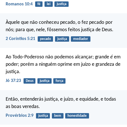
Romanos 10:4
fé
lei
justiça
Àquele que não conheceu pecado, o fez pecado por
nós; para que, nele, fôssemos feitos justiça de Deus.
2 Coríntios 5:21
pecado
justiça
mediador
Ao Todo-Poderoso não podemos alcançar; grande
é
em
poder;
porém a ninguém oprime em juízo e grandeza de
justiça.
Jó 37:23
Deus
justiça
força
Então, entenderás justiça, e juízo,
e equidade, e todas
as boas veredas.
Provérbios 2:9
justiça
bem
honestidade