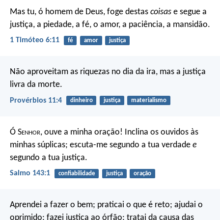
Mas tu, ó homem de Deus, foge destas
coisas
e segue a
justiça, a piedade, a fé, o amor, a paciência, a mansidão.
1 Timóteo 6:11
fé
amor
justiça
Não aproveitam as riquezas no dia da ira,
mas a justiça
livra da morte.
Provérbios 11:4
dinheiro
justiça
materialismo
Ó S
enhor
, ouve a minha oração!
Inclina os ouvidos às
minhas súplicas;
escuta-me segundo a tua verdade
e
segundo a tua justiça.
Salmo 143:1
confiabilidade
justiça
oração
Aprendei a fazer o bem;
praticai o que é reto;
ajudai o
oprimido;
fazei justiça ao órfão;
tratai da causa das