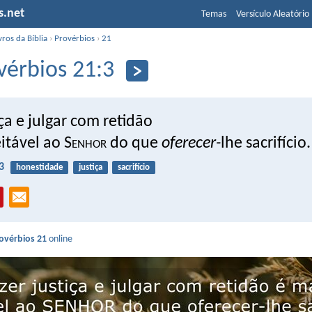
s.net
Temas
Versículo Aleatório
vros da Bíblia
›
Provérbios
›
21
vérbios 21:3
iça e julgar com retidão
itável ao S
enhor
do que
oferecer-
lhe sacrifício.
3
honestidade
justiça
sacrifício
ovérbios 21
online