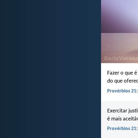
Fazer o que é 
do que oferece
Provérbios 21:
Exercitar just
é mais aceitá
Provérbios 21: