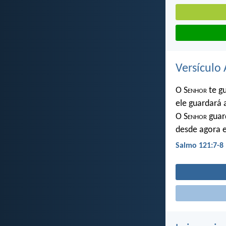
Versículo 
O S
enhor
te g
ele guardará 
O S
enhor
guard
desde agora 
Salmo 121:7-8