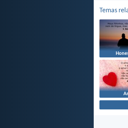
Temas rel
Hone
A