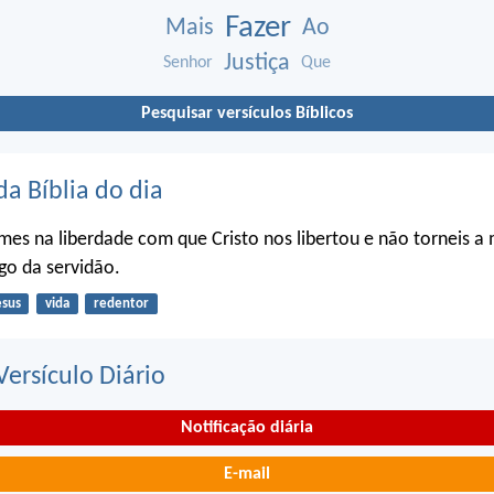
Fazer
Mais
Ao
Justiça
Senhor
Que
Pesquisar versículos Bíblicos
da Bíblia do dia
firmes na liberdade com que Cristo nos libertou e não torneis a
go da servidão.
esus
vida
redentor
ersículo Diário
Notificação diária
E-mail