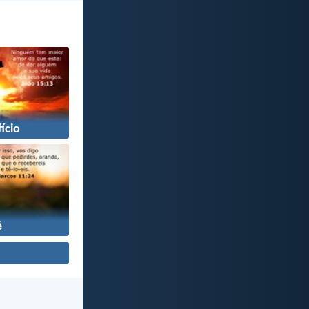
fício
é