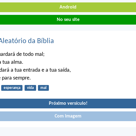
Android
No seu site
Aleatório da Bíblia
uardará de todo mal;
a tua alma.
ará a tua entrada e a tua saída,
e para sempre.
esperança
vida
mal
Próximo versículo!
Com imagem