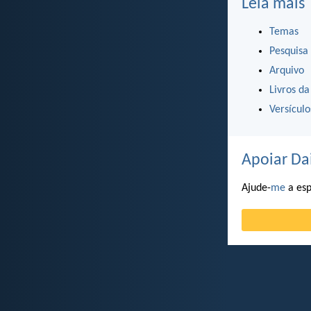
Leia mais
Temas
Pesquisa
Arquivo
Livros da
Versícul
Apoiar Da
Ajude-
me
a esp