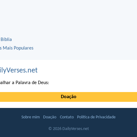
 Bíblia
os Mais Populares
ilyVerses.net
alhar a Palavra de Deus:
Doação
Sobre mim
Doação
Contato
Política de Privacidade
© 2026 DailyVerses.net