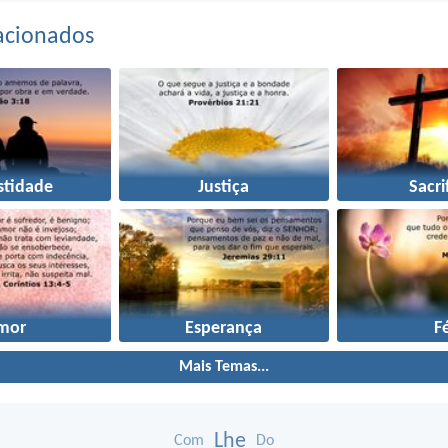
acionados
stidade
Justiça
Sacri
mor
Esperança
F
Mais Temas...
Lhe
Com
Do