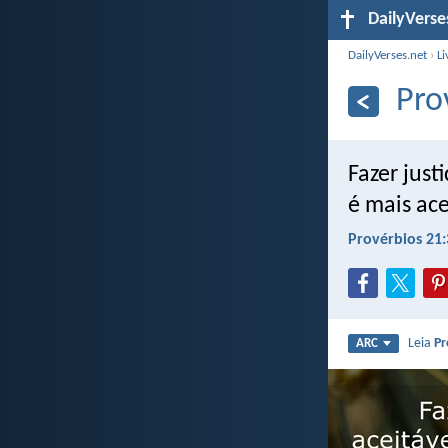
DailyVerse
DailyVerses.net
›
Li
Pro
Fazer just
é mais ace
Provérbios 21:
Leia
Pr
ARC