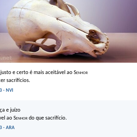
justo e certo é mais aceitável ao S
enhor
r sacrifícios.
3 - NVI
iça e juízo
vel ao S
enhor
do que sacrifício.
3 - ARA