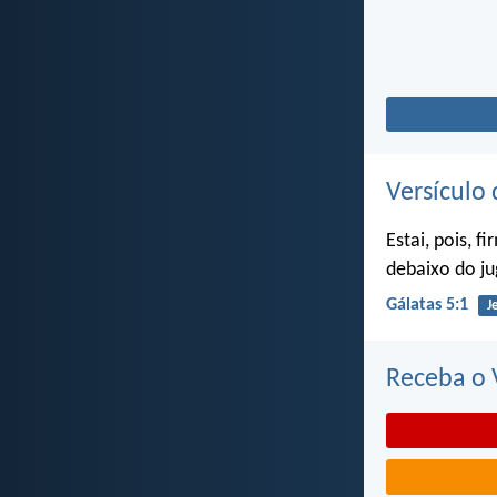
Versículo 
Estai, pois, 
debaixo do ju
Gálatas 5:1
J
Receba o V