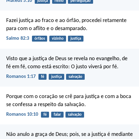
Mateus 5:10
justiça
reino
perseguição
Fazei justiça ao fraco e ao órfão,
procedei retamente
para com o aflito e o desamparado.
Salmo 82:3
órfãos
vizinho
justiça
Visto que a justiça de Deus se revela no evangelho, de
fé em fé, como está escrito:
O justo viverá por fé.
Romanos 1:17
fé
justiça
salvação
Porque com o coração se crê para justiça e com a boca
se confessa a respeito da salvação.
Romanos 10:10
fé
falar
salvação
Não anulo a graça de Deus; pois, se a justiça é mediante