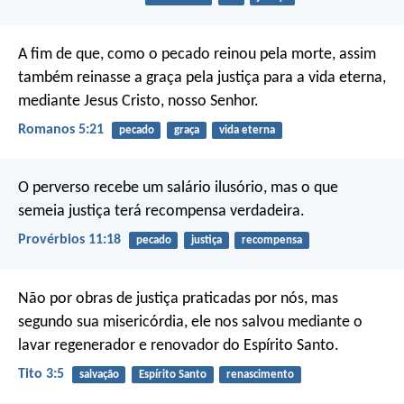
A fim de que, como o pecado reinou pela morte, assim
também reinasse a graça pela justiça para a vida eterna,
mediante Jesus Cristo, nosso Senhor.
Romanos 5:21
pecado
graça
vida eterna
O perverso recebe um salário ilusório,
mas o que
semeia justiça terá recompensa verdadeira.
Provérbios 11:18
pecado
justiça
recompensa
Não por obras de justiça praticadas por nós, mas
segundo sua misericórdia, ele nos salvou mediante o
lavar regenerador e renovador do Espírito Santo.
Tito 3:5
salvação
Espírito Santo
renascimento