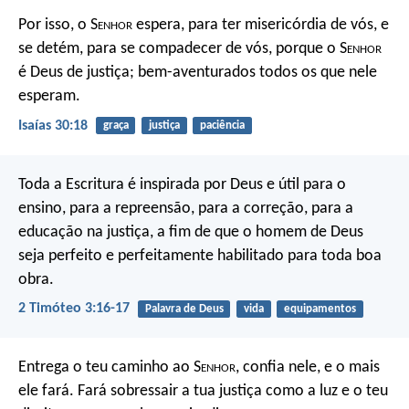
Por isso, o S
enhor
espera, para ter misericórdia de vós, e
se detém, para se compadecer de vós, porque o S
enhor
é Deus de justiça; bem-aventurados todos os que nele
esperam.
Isaías 30:18
graça
justiça
paciência
Toda a Escritura é inspirada por Deus e útil para o
ensino, para a repreensão, para a correção, para a
educação na justiça, a fim de que o homem de Deus
seja perfeito e perfeitamente habilitado para toda boa
obra.
2 Timóteo 3:16-17
Palavra de Deus
vida
equipamentos
Entrega o teu caminho ao S
enhor
,
confia nele, e o mais
ele fará.
Fará sobressair a tua justiça como a luz
e o teu