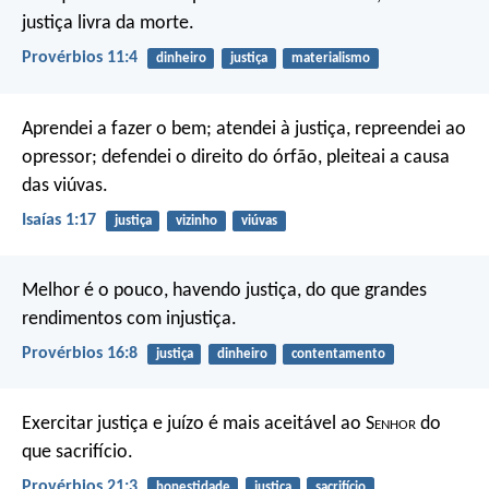
justiça livra da morte.
Provérbios 11:4
dinheiro
justiça
materialismo
Aprendei a fazer o bem; atendei à justiça, repreendei ao
opressor; defendei o direito do órfão, pleiteai a causa
das viúvas.
Isaías 1:17
justiça
vizinho
viúvas
Melhor é o pouco, havendo justiça,
do que grandes
rendimentos com injustiça.
Provérbios 16:8
justiça
dinheiro
contentamento
Exercitar justiça e juízo
é mais aceitável ao S
enhor
do
que sacrifício.
Provérbios 21:3
honestidade
justiça
sacrifício