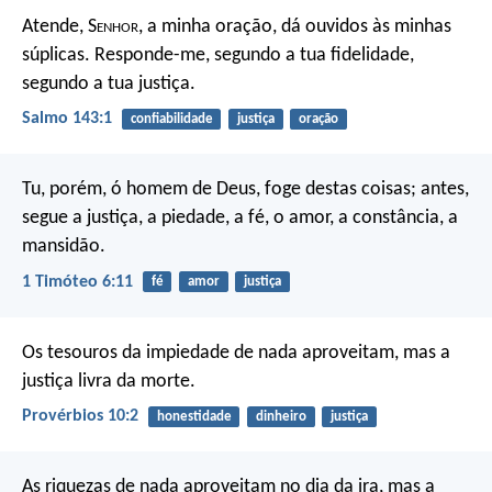
Atende, S
enhor
, a minha oração,
dá ouvidos às minhas
súplicas.
Responde-me, segundo a tua fidelidade,
segundo a tua justiça.
Salmo 143:1
confiabilidade
justiça
oração
Tu, porém, ó homem de Deus, foge destas coisas; antes,
segue a justiça, a piedade, a fé, o amor, a constância, a
mansidão.
1 Timóteo 6:11
fé
amor
justiça
Os tesouros da impiedade de nada aproveitam,
mas a
justiça livra da morte.
Provérbios 10:2
honestidade
dinheiro
justiça
As riquezas de nada aproveitam no dia da ira,
mas a