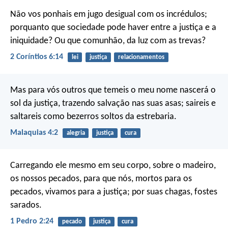
Não vos ponhais em jugo desigual com os incrédulos;
porquanto que sociedade pode haver entre a justiça e a
iniquidade? Ou que comunhão, da luz com as trevas?
2 Coríntios 6:14
lei
justiça
relacionamentos
Mas para vós outros que temeis o meu nome nascerá o
sol da justiça, trazendo salvação nas suas asas; saireis e
saltareis como bezerros soltos da estrebaria.
Malaquias 4:2
alegria
justiça
cura
Carregando ele mesmo em seu corpo, sobre o madeiro,
os nossos pecados, para que nós, mortos para os
pecados, vivamos para a justiça; por suas chagas, fostes
sarados.
1 Pedro 2:24
pecado
justiça
cura