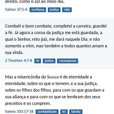
direito, como o sol ao meio-dia.
Salmo 37:5-6
confiança
justiça
vida
Combati o bom combate, completei a carreira, guardei
a fé. Já agora a coroa da justiça me está guardada, a
qual o Senhor, reto juiz, me dará naquele Dia; e não
somente a mim, mas também a todos quantos amam a
sua vinda.
2 Timóteo 4:7-8
fé
justiça
recompensa
Mas a misericórdia do S
enhor
é de eternidade a
eternidade,
sobre os que o temem,
e a sua justiça,
sobre os filhos dos filhos,
para com os que guardam a
sua aliança
e para com os que se lembram dos seus
preceitos e os cumprem.
Salmo 103:17-18
confiabilidade
lei
família