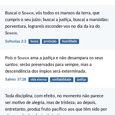
Buscai o S
enhor
, vós todos os mansos da terra, que
cumpris o seu juízo; buscai a justiça, buscai a mansidão;
porventura, lograreis esconder-vos no dia da ira do
S
enhor
.
Sofonias 2:3
busca
proteção
humildade
Pois o S
enhor
ama a justiça
e não desampara os seus
santos;
serão preservados para sempre,
mas a
descendência dos ímpios será exterminada.
Salmo 37:28
vida eterna
confiabilidade
justiça
Toda disciplina, com efeito, no momento não parece
ser motivo de alegria, mas de tristeza; ao depois,
entretanto, produz fruto pacífico aos que têm sido por