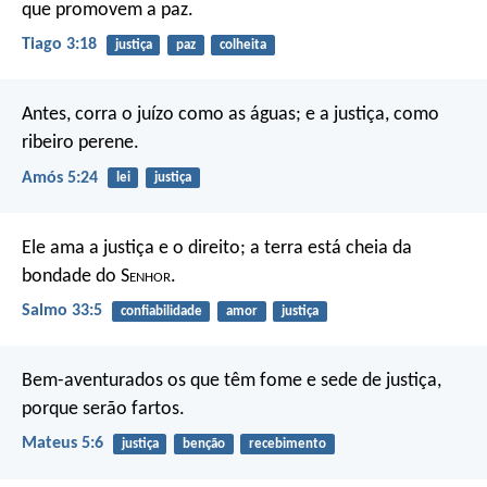
que promovem a paz.
Tiago 3:18
justiça
paz
colheita
Antes, corra o juízo como as águas; e a justiça, como
ribeiro perene.
Amós 5:24
lei
justiça
Ele ama a justiça e o direito;
a terra está cheia da
bondade do S
enhor
.
Salmo 33:5
confiabilidade
amor
justiça
Bem-aventurados os que têm fome e sede de justiça,
porque serão fartos.
Mateus 5:6
justiça
benção
recebimento