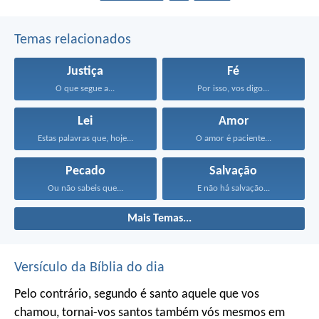
Temas relacionados
Justiça
Fé
O que segue a...
Por isso, vos digo...
Lei
Amor
Estas palavras que, hoje...
O amor é paciente...
Pecado
Salvação
Ou não sabeis que...
E não há salvação...
Mais Temas...
Versículo da Bíblia do dia
Pelo contrário, segundo é santo aquele que vos
chamou, tornai-vos santos também vós mesmos em