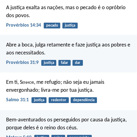
A justiça exalta as nações,
mas o pecado é o opróbrio
dos povos.
Provérbios 14:34
pecado
justiça
Abre a boca, julga retamente
e faze justiça aos pobres e
aos necessitados.
Provérbios 31:9
justiça
falar
dar
Em ti, S
enhor
, me refugio;
não seja eu jamais
envergonhado;
livra-me por tua justiça.
Salmo 31:1
justiça
redentor
dependência
Bem-aventurados os perseguidos por causa da justiça,
porque deles é o reino dos céus.