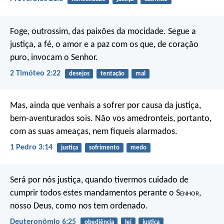
Foge, outrossim, das paixões da mocidade. Segue a
justiça, a fé, o amor e a paz com os que, de coração
puro, invocam o Senhor.
2 Timóteo 2:22
desejos
tentação
mal
Mas, ainda que venhais a sofrer por causa da justiça,
bem-aventurados sois. Não vos amedronteis, portanto,
com as suas ameaças, nem fiqueis alarmados.
1 Pedro 3:14
justiça
sofrimento
medo
Será por nós justiça, quando tivermos cuidado de
cumprir todos estes mandamentos perante o S
enhor
,
nosso Deus, como nos tem ordenado.
Deuteronômio 6:25
obediência
lei
justiça