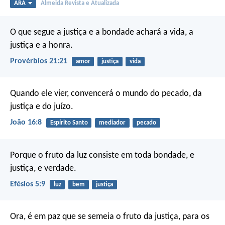
ARA
Almeida Revista e Atualizada
O que segue a justiça e a bondade
achará a vida, a
justiça e a honra.
Provérbios 21:21
amor
justiça
vida
Quando ele vier, convencerá o mundo do pecado, da
justiça e do juízo.
João 16:8
Espírito Santo
mediador
pecado
Porque o fruto da luz consiste em toda bondade, e
justiça, e verdade.
Efésios 5:9
luz
bem
justiça
Ora, é em paz que se semeia o fruto da justiça, para os