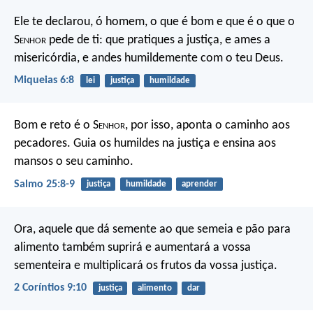
Ele te declarou, ó homem, o que é bom e que é o que o
S
enhor
pede de ti: que pratiques a justiça, e ames a
misericórdia, e andes humildemente com o teu Deus.
Miqueias 6:8
lei
justiça
humildade
Bom e reto é o S
enhor
,
por isso, aponta o caminho aos
pecadores.
Guia os humildes na justiça
e ensina aos
mansos o seu caminho.
Salmo 25:8-9
justiça
humildade
aprender
Ora, aquele que dá semente ao que semeia e pão para
alimento também suprirá e aumentará a vossa
sementeira e multiplicará os frutos da vossa justiça.
2 Coríntios 9:10
justiça
alimento
dar