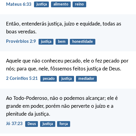
Mateus 6:33
justiça
alimento
reino
Então, entenderás justiça, juízo
e equidade, todas as
boas veredas.
Provérbios 2:9
justiça
bem
honestidade
Aquele que não conheceu pecado, ele o fez pecado por
nós; para que, nele, fôssemos feitos justiça de Deus.
2 Coríntios 5:21
pecado
justiça
mediador
Ao Todo-Poderoso, não o podemos alcançar;
ele é
grande em poder,
porém não perverte o juízo e a
plenitude da justiça.
Jó 37:23
Deus
justiça
força