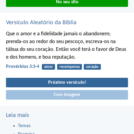
No seu site
Versículo Aleatório da Bíblia
Que o amor e a fidelidade jamais o abandonem;
prenda-os ao redor do seu pescoço,
escreva-os na
tábua do seu coração.
Então você terá o favor de Deus
e dos homens,
e boa reputação.
Provérbios 3:3-4
amor
recompensa
coração
Próximo versículo!
Com imagem
Leia mais
Temas