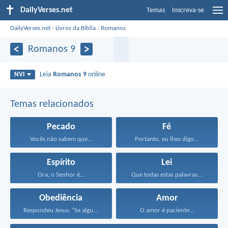
DailyVerses.net
Temas
Inscreva-se
DailyVerses.net
›
Livros da Bíblia
›
Romanos
Romanos 9
Leia
Romanos 9
online
NVI
Temas relacionados
Pecado
Fé
Vocês não sabem que...
Portanto, eu lhes digo...
Espírito
Lei
Ora, o Senhor é...
Que todas estas palavras...
Obediência
Amor
Respondeu Jesus: “Se alguém...
O amor é paciente...