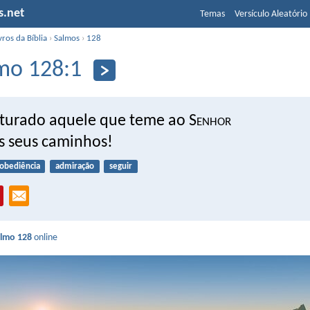
s.net
Temas
Versículo Aleatório
vros da Bíblia
›
Salmos
›
128
mo 128:1
urado aquele que teme ao S
enhor
s seus caminhos!
obediência
admiração
seguir
lmo 128
online