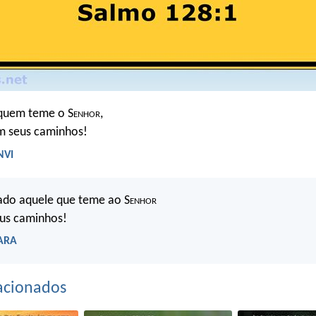
 quem teme o S
enhor
,
 seus caminhos!
NVI
do aquele que teme ao S
enhor
eus caminhos!
 ARA
acionados