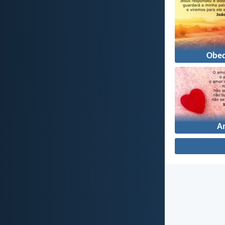
Obed
A