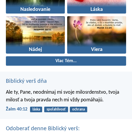
Nasledovanie
Láska
Nádej
Viera
Viac Tém...
Biblický verš dňa
Ale ty, Pane, neodnímaj mi svoje milosrdenstvo,
tvoja
milosť a tvoja pravda nech mi vždy pomáhajú.
Žalm 40:12
láska
spoľahlivosť
ochrana
Odoberať denne Biblický verš: