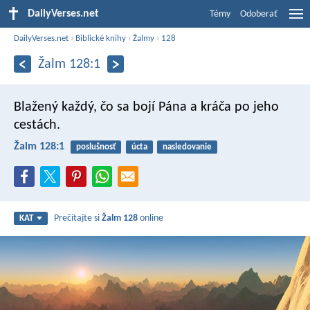
DailyVerses.net
Témy
Odoberať
DailyVerses.net
›
Biblické knihy
›
Žalmy
›
128
Žalm 128:1
Blažený každý, čo sa bojí Pána
a kráča po jeho
cestách.
Žalm 128:1
poslušnosť
úcta
nasledovanie
Prečítajte si
Žalm 128
online
KAT