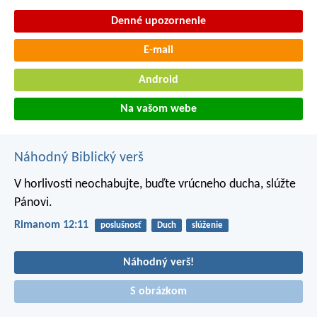
Denné upozornenie
E-mail
Android
Na vašom webe
Náhodný Biblický verš
V horlivosti neochabujte, buďte vrúcneho ducha, slúžte
Pánovi.
Rimanom 12:11
poslušnosť
Duch
slúženie
Náhodný verš!
S obrázkom