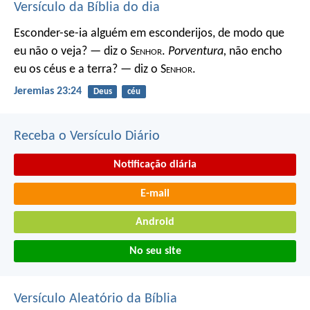
Versículo da Bíblia do dia
Esconder-se-ia alguém em esconderijos, de modo que
eu não o veja? — diz o S
enhor
.
Porventura,
não encho
eu os céus e a terra? — diz o S
enhor
.
Jeremias 23:24
Deus
céu
Receba o Versículo Diário
Notificação diária
E-mail
Android
No seu site
Versículo Aleatório da Bíblia