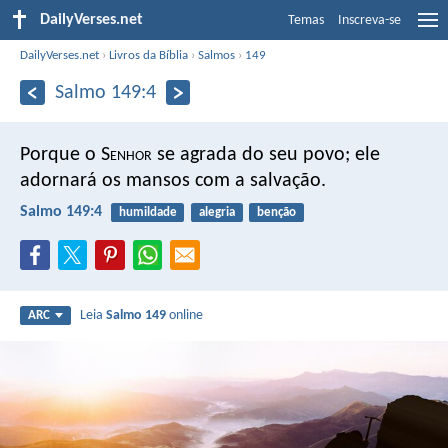
DailyVerses.net
Temas
Inscreva-se
DailyVerses.net
›
Livros da Bíblia
›
Salmos
›
149
Salmo 149:4
Porque o S
enhor
se agrada do seu povo;
ele
adornará os mansos com a salvação.
Salmo 149:4
humildade
alegria
benção
Leia
Salmo 149
online
ARC