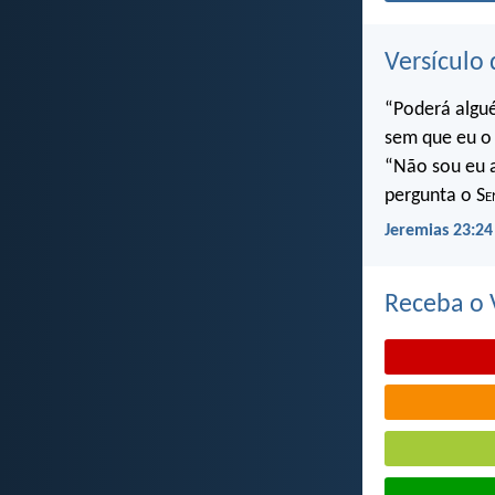
Versículo 
“Poderá algu
sem que eu o 
“Não sou eu a
pergunta o S
e
Jeremias 23:24
Receba o V