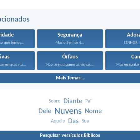
acionados
tidade
Segurança
Ador
o que temos...
Mas o Senhor é...
SENHOR, tu
úvas
Órfãos
Can
Trate adequadamente as viúvas...
Não prejudiquem as viúvas...
Mas eu cantare
Mais Temas...
Diante
Sobre
Pai
Nuvens
Dele
Nome
Das
Aquele
Sua
Pesquisar versículos Bíblicos