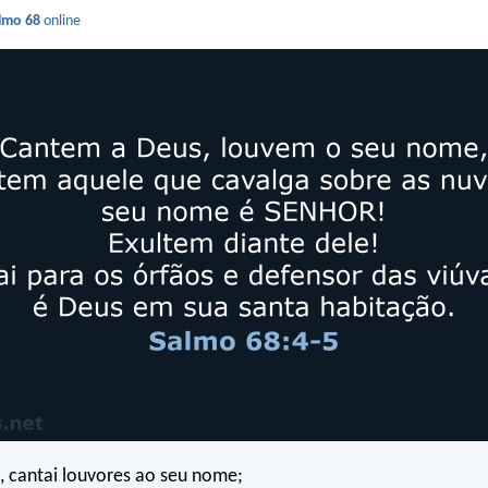
lmo 68
online
, cantai louvores ao seu nome;