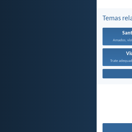
Temas rel
San
Amados, vist
Vi