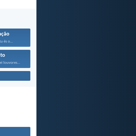
ação
 és o...
to
i louvores...