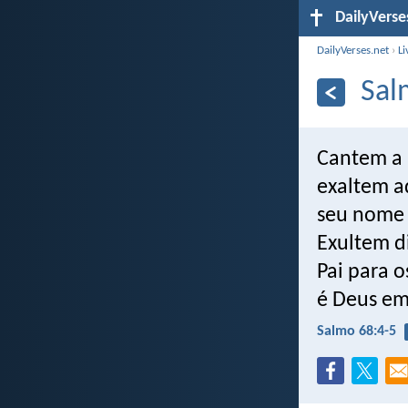
DailyVerse
DailyVerses.net
›
Li
Sal
Cantem a 
exaltem a
seu nome 
Exultem d
Pai para o
é Deus em
Salmo 68:4-5