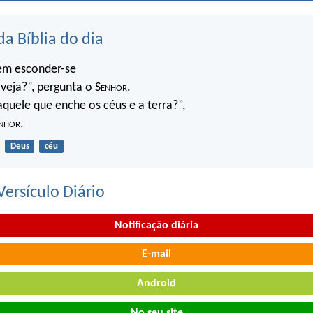
da Bíblia do dia
ém esconder-se
veja?”, pergunta o S
enhor
.
quele que enche os céus e a terra?”,
nhor
.
Deus
céu
ersículo Diário
Notificação diária
E-mail
Android
No seu site