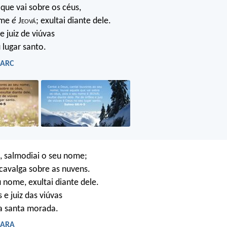
 que vai sobre os céus,
ome
é
J
eová
; exultai diante dele.
e juiz de viúvas
lugar santo.
 ARC
, salmodiai o seu nome;
 cavalga sobre as nuvens.
 nome, exultai diante dele.
 e juiz das viúvas
a santa morada.
- ARA