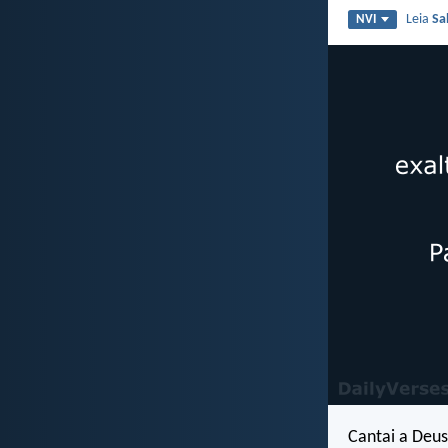
Leia
Sa
NVI
Cantai a Deus