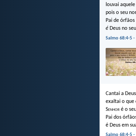
louvai aquele
pois o seu n
Pai de órfãos 
é
Deus no seu 
Salmo 68:4-5 -
Cantai a Deus
exaltai o que
S
enhor
é o seu
Pai dos órfãos
é Deus em su
Salmo 68:4-5 