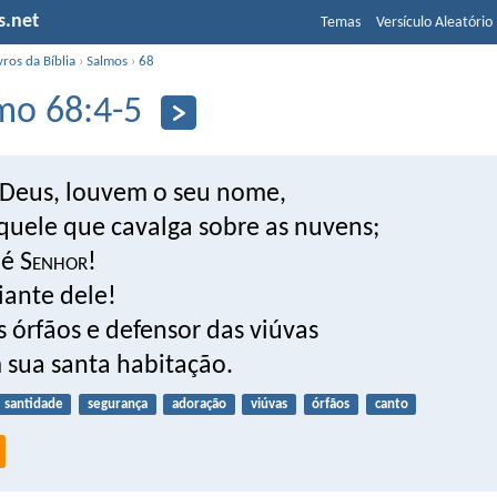
s.net
Temas
Versículo Aleatório
vros da Bíblia
›
Salmos
›
68
mo 68:4-5
Deus, louvem o seu nome,
quele que cavalga sobre as nuvens;
é S
enhor
!
iante dele!
s órfãos e defensor das viúvas
 sua santa habitação.
santidade
segurança
adoração
viúvas
órfãos
canto