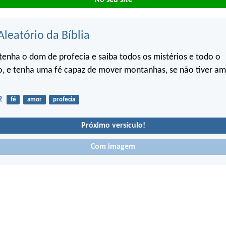
Aleatório da Bíblia
tenha o dom de profecia e saiba todos os mistérios e todo o
, e tenha uma fé capaz de mover montanhas, se não tiver am
2
fé
amor
profecia
Próximo versículo!
Com imagem