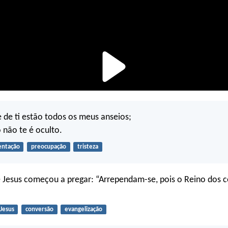
e de ti estão todos os meus anseios;
 não te é oculto.
entação
preocupação
tristeza
 Jesus começou a pregar: “Arrependam-se, pois o Reino dos c
Jesus
conversão
evangelização