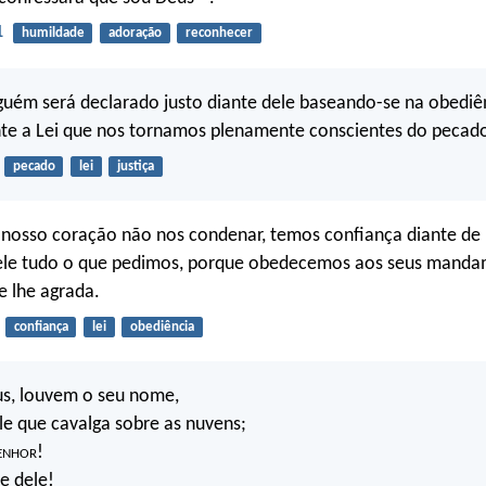
1
humildade
adoração
reconhecer
guém será declarado justo diante dele baseando-se na obediên
nte a Lei que nos tornamos plenamente conscientes do pecad
pecado
lei
justiça
 nosso coração não nos condenar, temos confiança diante de
le tudo o que pedimos, porque obedecemos aos seus manda
 lhe agrada.
confiança
lei
obediência
s, louvem o seu nome,
e que cavalga sobre as nuvens;
enhor
!
e dele!