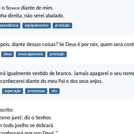
 o S
enhor
diante de mim.
ha direita, não serei abalado.
ependência
equipamentos
proteção
pois, diante dessas coisas? Se Deus é por nós, quem será con
Deus
encorajamento
proteção
rá igualmente vestido de branco. Jamais apagarei o seu nome
econhecerei diante do meu Pai e dos seus anjos.
superação
promessas
céu
scrito:
smo jurei’, diz o Senhor,
m todo joelho se dobrará
 confessará que sou Deus’ ”.