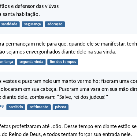
rfãos e defensor das viúvas
a santa habitação.
santidade
segurança
adoração
ora permaneçam nele para que, quando ele se manifestar, te
ão sejamos envergonhados diante dele na sua vinda.
onfiança
segunda vinda
fim dos tempos
as vestes e puseram nele um manto vermelho; fizeram uma co
 colocaram em sua cabeça. Puseram uma vara em sua mão dire
 diante dele, zombavam: “Salve, rei dos judeus!”
29
sacrifício
sofrimento
páscoa
ofetas profetizaram até João. Desse tempo em diante estão s
 do Reino de Deus, e todos tentam forçar sua entrada nele.