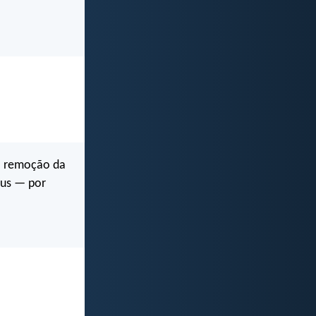
a remoção da
eus — por