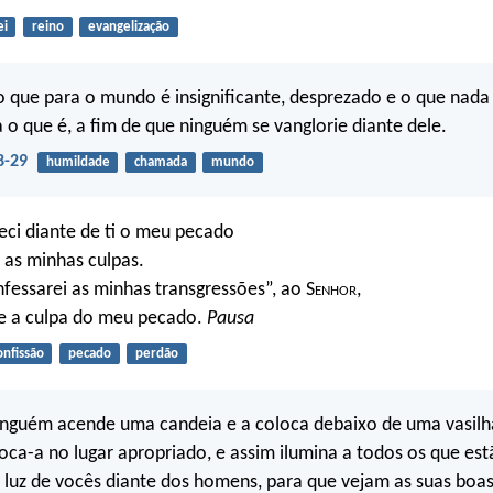
ei
reino
evangelização
o que para o mundo é insignificante, desprezado e o que nada 
a o que é, a fim de que ninguém se vanglorie diante dele.
8-29
humildade
chamada
mundo
ci diante de ti o meu pecado
 as minhas culpas.
nfessarei as minhas transgressões”, ao S
enhor
,
te a culpa do meu pecado.
Pausa
onfissão
pecado
perdão
inguém acende uma candeia e a coloca debaixo de uma vasilh
loca-a no lugar apropriado, e assim ilumina a todos os que est
a luz de vocês diante dos homens, para que vejam as suas boas