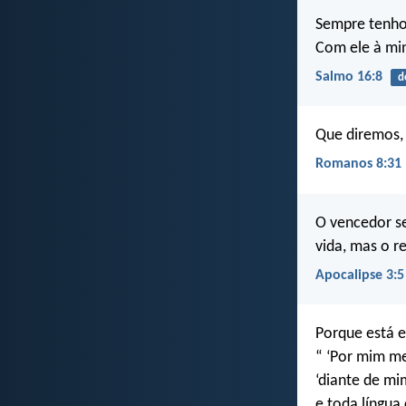
Sempre tenho
Com ele à min
Salmo 16:8
d
Que diremos, 
Romanos 8:31
O vencedor se
vida, mas o r
Apocalipse 3:5
Porque está e
“ ‘Por mim me
‘diante de mi
e toda língua