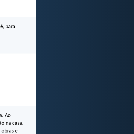
é, para
a. Ao
ão na casa.
 obras e