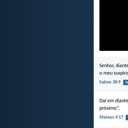
Senhor, diant
o meu suspiro
Salmo 38:9
t
Daí em diante
próximo”.
Mateus 4:17