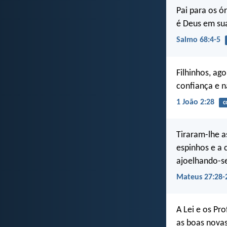
Pai para os ó
é Deus em su
Salmo 68:4-5
Filhinhos, ag
confiança e n
1 João 2:28
c
Tiraram-lhe 
espinhos e a
ajoelhando-se
Mateus 27:28-
A Lei e os Pr
as boas novas