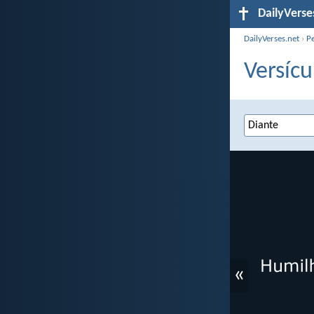
DailyVerse
DailyVerses.net
›
P
Versícu
«