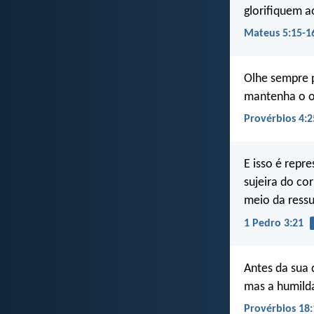
glorifiquem a
Mateus 5:15-1
Olhe sempre p
mantenha o ol
Provérbios 4:2
E isso é rep
sujeira do c
meio da ressu
1 Pedro 3:21
Antes da sua
mas a humild
Provérbios 18: