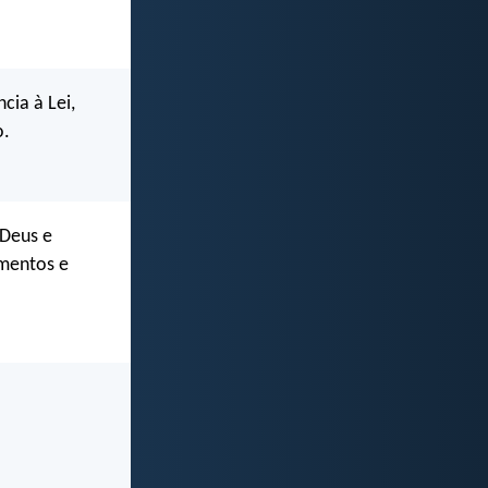
cia à Lei,
o.
 Deus e
mentos e