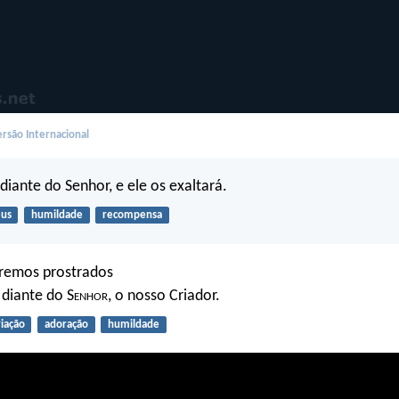
rsão Internacional
iante do Senhor, e ele os exaltará.
us
humildade
recompensa
remos prostrados
diante do S
enhor
, o nosso Criador.
riação
adoração
humildade