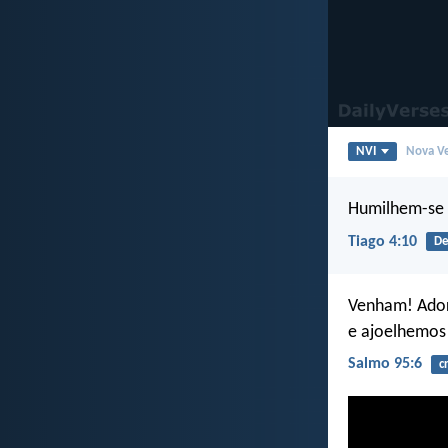
NVI
Nova Ve
Humilhem-se d
Tiago 4:10
De
Venham! Ado
e ajoelhemos 
Salmo 95:6
c