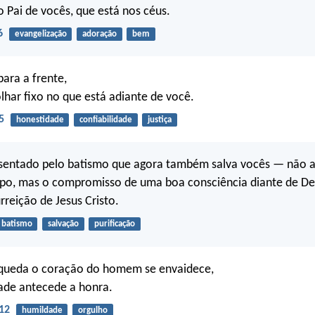
o Pai de vocês, que está nos céus.
6
evangelização
adoração
bem
ara a frente,
har fixo no que está adiante de você.
5
honestidade
confiabilidade
justiça
resentado pelo batismo que agora também salva vocês — não 
orpo, mas o compromisso de uma boa consciência diante de D
rreição de Jesus Cristo.
batismo
salvação
purificação
 queda o coração do homem se envaidece,
ade antecede a honra.
12
humildade
orgulho