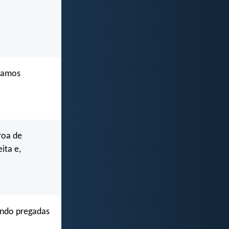
nhamos
roa de
ita e,
endo pregadas