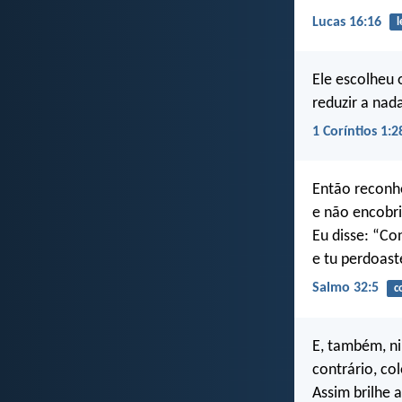
Lucas 16:16
l
Ele escolheu 
reduzir a nad
1 Coríntios 1:2
Então reconhe
e não encobri
Eu disse: “Co
e tu perdoas
Salmo 32:5
c
E, também, n
contrário, co
Assim brilhe 