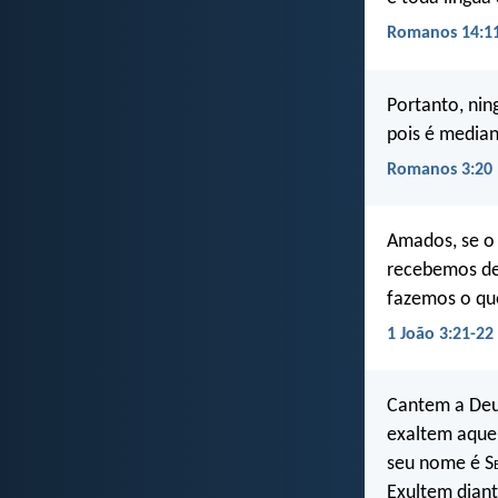
Romanos 14:1
Portanto, nin
pois é media
Romanos 3:20
Amados, se o
recebemos de
fazemos o que
1 João 3:21-22
Cantem a Deu
exaltem aquel
seu nome é S
Exultem diant