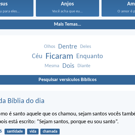
esus
Anjos
Am
u para eles...
Você acha que eu...
O amor é pa
Mais Temas...
Dentre
Olhos
Deles
Ficaram
Céu
Enquanto
Dois
Mesma
Diante
Pesquisar versículos Bíblicos
da Bíblia do dia
omo é santo aquele que os chamou, sejam santos vocês tam
pois está escrito: “Sejam santos, porque eu sou santo”.
6
santidade
vida
chamada