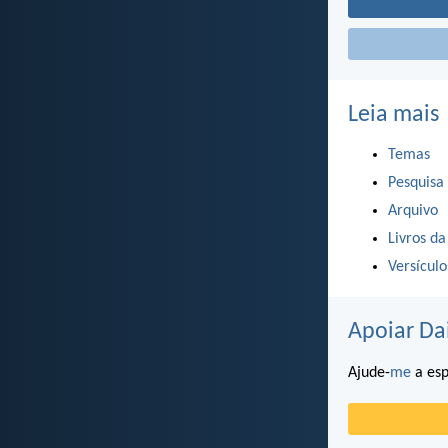
Leia mais
Temas
Pesquisa
Arquivo
Livros da
Versícul
Apoiar Da
Ajude-
me
a esp