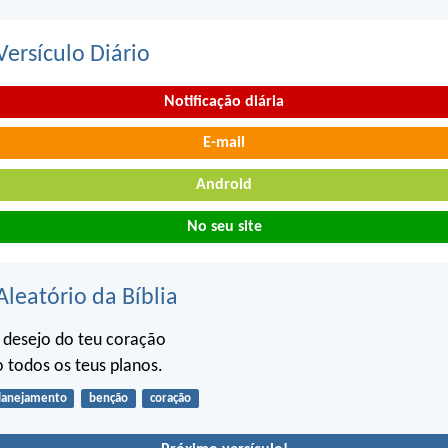
ersículo Diário
Notificação diária
E-mail
Android
No seu site
Aleatório da Bíblia
 desejo do teu coração
o todos os teus planos.
lanejamento
benção
coração