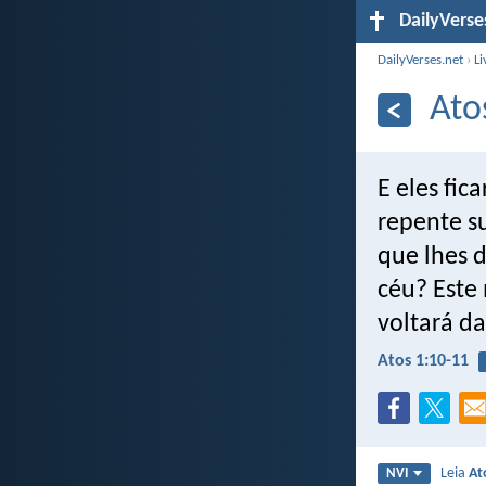
DailyVerse
DailyVerses.net
›
Li
Ato
E eles fic
repente s
que lhes d
céu? Este
voltará d
Atos 1:10-11
Leia
At
NVI