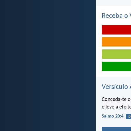
Receba o V
Versículo 
Conceda-te o
e leve a efeit
Salmo 20:4
p