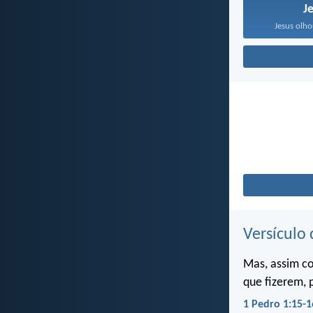
J
Jesus olho
Versículo 
Mas, assim c
que fizerem, 
1 Pedro 1:15-1