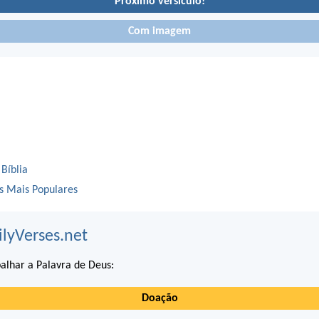
Próximo versículo!
Com imagem
 Bíblia
os Mais Populares
ilyVerses.net
alhar a Palavra de Deus:
Doação