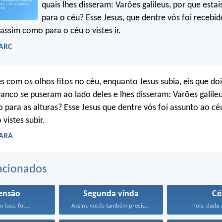
quais lhes disseram: Varões galileus, por que esta
para o céu? Esse Jesus, que dentre vós foi recebi
 assim como para o céu o vistes ir.
 ARC
es com os olhos fitos no céu, enquanto Jesus subia, eis que do
ranco se puseram ao lado deles e lhes disseram: Varões galileu
o para as alturas? Esse Jesus que dentre vós foi assunto ao cé
istes subir.
 ARA
acionados
ensão
Segunda vinda
Cé
 isso, foi...
Assim, vocês também precisam...
Pois, dada 