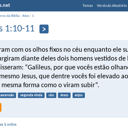
s.net
Temas
Versículo Aleatório
vros da Bíblia
›
Atos
›
1
s 1:10-11
aram com os olhos fixos no céu enquanto ele s
urgiram diante deles dois homens vestidos de
isseram: “Galileus, por que vocês estão olha
 mesmo Jesus, que dentre vocês foi elevado ao
a mesma forma como o viram subir”.
ascensão
segunda vinda
céu
Jesus
anjos
os 1
online