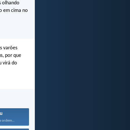
is olhando
do em cima no
is varões
s, por que
u virá do
u
a ordem...