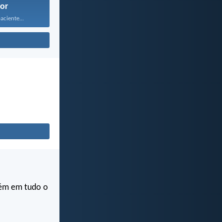
or
ciente...
bém em tudo o