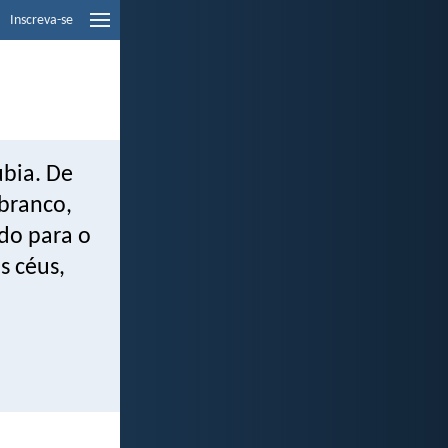
Inscreva-se
ubia. De
 branco,
ndo para o
s céus,