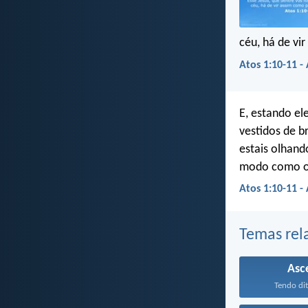
céu, há de vir
Atos 1:10-11 -
E, estando el
vestidos de b
estais olhand
modo como o v
Atos 1:10-11 -
Temas rel
Asc
Tendo dito