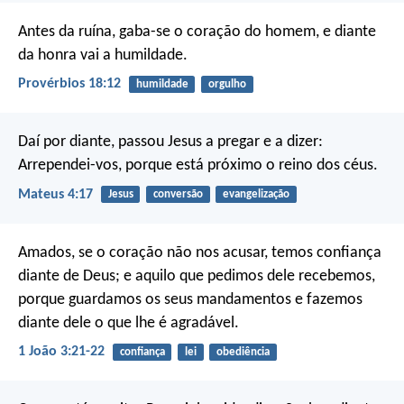
Antes da ruína, gaba-se o coração do homem,
e diante
da honra vai a humildade.
Provérbios 18:12
humildade
orgulho
Daí por diante, passou Jesus a pregar e a dizer:
Arrependei-vos, porque está próximo o reino dos céus.
Mateus 4:17
Jesus
conversão
evangelização
Amados, se o coração não nos acusar, temos confiança
diante de Deus; e aquilo que pedimos dele recebemos,
porque guardamos os seus mandamentos e fazemos
diante dele o que lhe é agradável.
1 João 3:21-22
confiança
lei
obediência