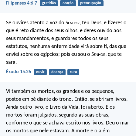
Filipenses 4:6-7
gratidão
oração
preocupação
Se ouvires atento a voz do S
enhor
, teu Deus, e fizeres o
que é reto diante dos seus olhos, e deres ouvido aos
seus mandamentos, e guardares todos os seus
estatutos, nenhuma enfermidade virá sobre ti, das que
enviei sobre os egípcios; pois eu sou o S
enhor
, que te
sara.
Êxodo 15:26
ouvir
doença
cura
Vi também os mortos, os grandes e os pequenos,
postos em pé diante do trono. Então, se abriram livros.
Ainda outro livro, o Livro da Vida, foi aberto. E os
mortos foram julgados, segundo as suas obras,
conforme o que se achava escrito nos livros. Deu o mar
os mortos que nele estavam. A morte e o além