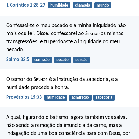
1 Coríntios 1:28-29
humildade
chamada
mundo
Confessei-te o meu pecado
e a minha iniquidade não
mais ocultei.
Disse: confessarei ao S
enhor
as minhas
transgressões;
e tu perdoaste a iniquidade do meu
pecado.
Salmo 32:5
confissão
pecado
perdão
O temor do S
enhor
é a instrução da sabedoria,
e a
humildade precede a honra.
Provérbios 15:33
humildade
admiração
sabedoria
A qual, figurando o batismo, agora também vos salva,
não sendo a remoção da imundícia da carne, mas a
indagação de uma boa consciência para com Deus, por