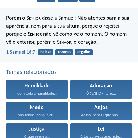
Porém o S
enhor
disse a Samuel: Não atentes para a sua
aparência, nem para a sua altura, porque o rejeitei;
porque o S
enhor
não vê como vê o homem. O homem
vê o exterior, porém o S
enhor
, o coração.
1 Samuel 16:7
beleza
coração
orgulho
Temas relacionados
Humildade
Adoração
Com toda a humildade...
Ó SENHOR, tu és...
Medo
Anjos
Não temas, porque eu...
Acaso, pensas que não...
Justiça
Lei
O que segue a...
Estas palavras que, hoje...