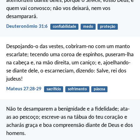
atemorizeis diante deles, porque o S
enhor
, vosso Deus, é
quem vai convosco; não vos deixará, nem vos
desamparará.
Deuteronômio 31:6
confiabilidade
medo
proteção
Despojando-o das vestes, cobriram-no com um manto
escarlate; tecendo uma coroa de espinhos, puseram-lha
na cabeça e, na mão direita, um caniço; e, ajoelhando-
se diante dele, o escarneciam, dizendo: Salve, rei dos
judeus!
Mateus 27:28-29
sacrifício
sofrimento
páscoa
Não te desamparem a benignidade e a fidelidade;
ata-
as ao pescoço;
escreve-as na tábua do teu coração
e
acharás graça e boa compreensão
diante de Deus e dos
homens.