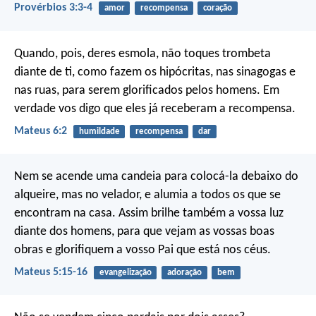
Provérbios 3:3-4
amor
recompensa
coração
Quando, pois, deres esmola, não toques trombeta
diante de ti, como fazem os hipócritas, nas sinagogas e
nas ruas, para serem glorificados pelos homens. Em
verdade vos digo que eles já receberam a recompensa.
Mateus 6:2
humildade
recompensa
dar
Nem se acende uma candeia para colocá-la debaixo do
alqueire, mas no velador, e alumia a todos os que se
encontram na casa. Assim brilhe também a vossa luz
diante dos homens, para que vejam as vossas boas
obras e glorifiquem a vosso Pai que está nos céus.
Mateus 5:15-16
evangelização
adoração
bem