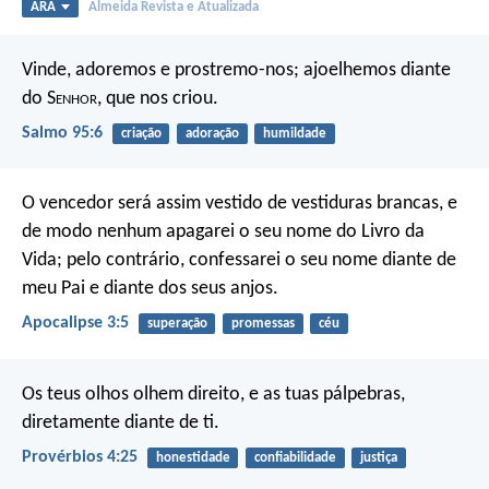
ARA
Almeida Revista e Atualizada
Vinde, adoremos e prostremo-nos;
ajoelhemos diante
do S
enhor
, que nos criou.
Salmo 95:6
criação
adoração
humildade
O vencedor será assim vestido de vestiduras brancas, e
de modo nenhum apagarei o seu nome do Livro da
Vida; pelo contrário, confessarei o seu nome diante de
meu Pai e diante dos seus anjos.
Apocalipse 3:5
superação
promessas
céu
Os teus olhos olhem direito,
e as tuas pálpebras,
diretamente diante de ti.
Provérbios 4:25
honestidade
confiabilidade
justiça