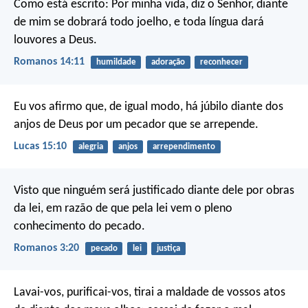
Como está escrito:
Por minha vida, diz o Senhor, diante
de mim se dobrará todo joelho, e toda língua dará
louvores a Deus.
Romanos 14:11
humildade
adoração
reconhecer
Eu vos afirmo que, de igual modo, há júbilo diante dos
anjos de Deus por um pecador que se arrepende.
Lucas 15:10
alegria
anjos
arrependimento
Visto que ninguém será justificado diante dele por obras
da lei, em razão de que pela lei vem o pleno
conhecimento do pecado.
Romanos 3:20
pecado
lei
justiça
Lavai-vos, purificai-vos, tirai a maldade de vossos atos