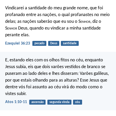
Vindicarei a santidade do meu grande nome, que foi
profanado entre as nações, o qual profanastes no meio
delas; as nações saberão que eu sou o S
enhor
, diz o
S
enhor
Deus, quando eu vindicar a minha santidade
perante elas.
Ezequiel 36:23
pecado
Deus
santidade
E, estando eles com os olhos fitos no céu, enquanto
Jesus subia, eis que dois varões vestidos de branco se
puseram ao lado deles e lhes disseram: Varões galileus,
por que estais olhando para as alturas? Esse Jesus que
dentre vós foi assunto ao céu virá do modo como o
vistes subir.
Atos 1:10-11
ascensão
segunda vinda
céu