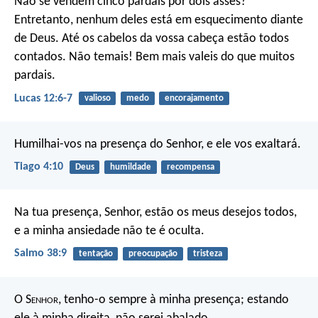
Não se vendem cinco pardais por dois asses?
Entretanto, nenhum deles está em esquecimento diante
de Deus. Até os cabelos da vossa cabeça estão todos
contados. Não temais! Bem mais valeis do que muitos
pardais.
Lucas 12:6-7
valioso
medo
encorajamento
Humilhai-vos na presença do Senhor, e ele vos exaltará.
Tiago 4:10
Deus
humildade
recompensa
Na tua presença, Senhor, estão os meus desejos todos,
e a minha ansiedade não te é oculta.
Salmo 38:9
tentação
preocupação
tristeza
O S
enhor
, tenho-o sempre à minha presença;
estando