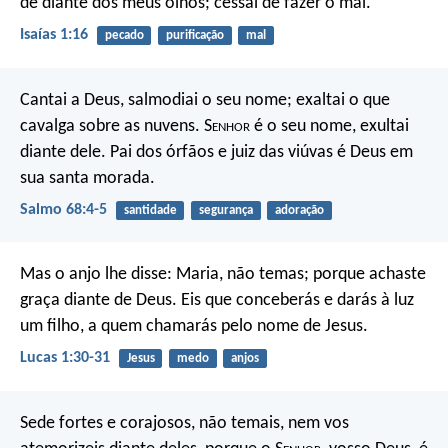
de diante dos meus olhos; cessai de fazer o mal.
Isaías 1:16
pecado
purificação
mal
Cantai a Deus, salmodiai o seu nome;
exaltai o que
cavalga sobre as nuvens.
S
enhor
é o seu nome, exultai
diante dele.
Pai dos órfãos e juiz das viúvas
é Deus em
sua santa morada.
Salmo 68:4-5
santidade
segurança
adoração
Mas o anjo lhe disse: Maria, não temas; porque achaste
graça diante de Deus. Eis que conceberás e darás à luz
um filho, a quem chamarás pelo nome de Jesus.
Lucas 1:30-31
Jesus
medo
anjos
Sede fortes e corajosos, não temais, nem vos