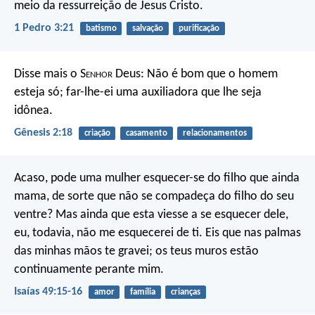
meio da ressurreição de Jesus Cristo.
1 Pedro 3:21
batismo
salvação
purificação
Disse mais o S
enhor
Deus: Não é bom que o homem
esteja só; far-lhe-ei uma auxiliadora que lhe seja
idônea.
Gênesis 2:18
criação
casamento
relacionamentos
Acaso, pode uma mulher esquecer-se do filho que ainda
mama, de sorte que não se compadeça do filho do seu
ventre? Mas ainda que esta viesse a se esquecer dele,
eu, todavia, não me esquecerei de ti. Eis que nas palmas
das minhas mãos te gravei; os teus muros estão
continuamente perante mim.
Isaías 49:15-16
amor
família
crianças