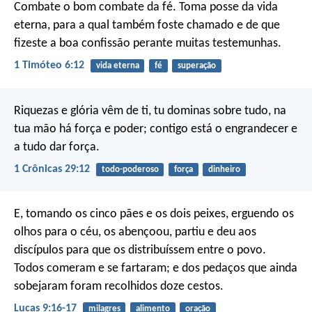
Combate o bom combate da fé. Toma posse da vida
eterna, para a qual também foste chamado e de que
fizeste a boa confissão perante muitas testemunhas.
1 Timóteo 6:12
vida eterna
fé
superação
Riquezas e glória vêm de ti, tu dominas sobre tudo, na
tua mão há força e poder; contigo está o engrandecer e
a tudo dar força.
1 Crônicas 29:12
todo-poderoso
força
dinheiro
E, tomando os cinco pães e os dois peixes, erguendo os
olhos para o céu, os abençoou, partiu e deu aos
discípulos para que os distribuíssem entre o povo.
Todos comeram e se fartaram; e dos pedaços que ainda
sobejaram foram recolhidos doze cestos.
Lucas 9:16-17
milagres
alimento
oração