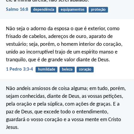
ele à minha direita, não serei abalado.
Salmo 16:8
dependência
equipamentos
proteção
Não seja o adorno da esposa o que é exterior, como
frisado de cabelos, adereços de ouro, aparato de
vestuário; seja, porém, o homem interior do coração,
unido ao incorruptível trajo de um espírito manso e
tranquilo, que é de grande valor diante de Deus.
1 Pedro 3:3-4
humildade
beleza
coração
Não andeis ansiosos de coisa alguma; em tudo, porém,
sejam conhecidas, diante de Deus, as vossas petições,
pela oração e pela súplica, com ações de graças. E a
paz de Deus, que excede todo o entendimento,
guardará o vosso coração e a vossa mente em Cristo
Jesus.