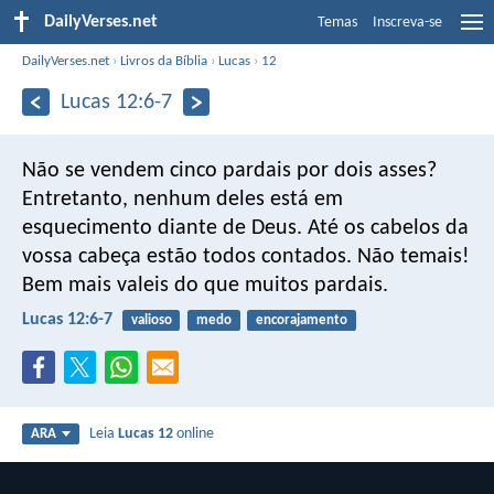
DailyVerses.net
Temas
Inscreva-se
DailyVerses.net
›
Livros da Bíblia
›
Lucas
›
12
Lucas 12:6-7
Não se vendem cinco pardais por dois asses?
Entretanto, nenhum deles está em
esquecimento diante de Deus. Até os cabelos da
vossa cabeça estão todos contados. Não temais!
Bem mais valeis do que muitos pardais.
Lucas 12:6-7
valioso
medo
encorajamento
Leia
Lucas 12
online
ARA