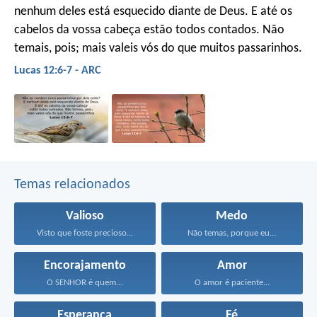
nenhum deles está esquecido diante de Deus. E até os
cabelos da vossa cabeça estão todos contados. Não
temais, pois; mais valeis vós do que muitos passarinhos.
Lucas 12:6-7 - ARC
Temas relacionados
Valioso
Medo
Visto que foste precioso...
Não temas, porque eu...
Encorajamento
Amor
O SENHOR é quem...
O amor é paciente...
Esperança
Fé