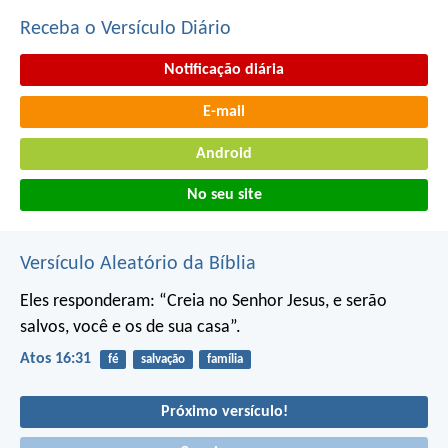
Receba o Versículo Diário
Notificação diária
E-mail
Android
No seu site
Versículo Aleatório da Bíblia
Eles responderam: “Creia no Senhor Jesus, e serão
salvos, você e os de sua casa”.
Atos 16:31
fé
salvação
família
Próximo versículo!