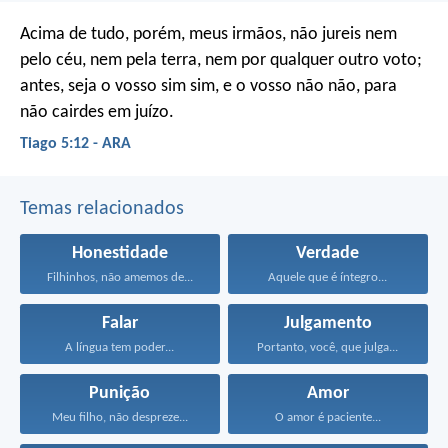
Acima de tudo, porém, meus irmãos, não jureis nem
pelo céu, nem pela terra, nem por qualquer outro voto;
antes, seja o vosso sim sim, e o vosso não não, para
não cairdes em juízo.
Tiago 5:12 - ARA
Temas relacionados
Honestidade
Verdade
Filhinhos, não amemos de...
Aquele que é íntegro...
Falar
Julgamento
A língua tem poder...
Portanto, você, que julga...
Punição
Amor
Meu filho, não despreze...
O amor é paciente...