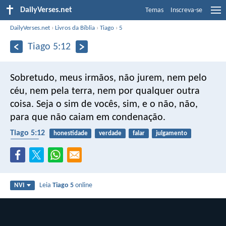
DailyVerses.net
Temas
Inscreva-se
DailyVerses.net
›
Livros da Bíblia
›
Tiago
›
5
Tiago 5:12
Sobretudo, meus irmãos, não jurem, nem pelo
céu, nem pela terra, nem por qualquer outra
coisa. Seja o sim de vocês, sim, e o não, não,
para que não caiam em condenação.
Tiago 5:12
honestidade
verdade
falar
julgamento
punição
Leia
Tiago 5
online
NVI