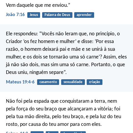
Vem daquele que me enviou.”
João 7:16
Jesus
Palavra de Deus
aprender
Ele respondeu: “Vocês não leram que, no princípio, o
Criador ‘os fez homem e mulher’ e disse: ‘Por essa
razão, o homem deixará pai e mãe e se unirá à sua
mulher, e os dois se tornarão uma só carne’? Assim, eles
já não são dois, mas sim uma só carne. Portanto, o que
Deus uniu, ninguém separe”.
Mateus 19:4-6
casamento
sexualidade
criação
Não foi pela espada que conquistaram a terra,
nem
pela força do seu braço
que alcançaram a vitória;
foi
pela tua mão direita, pelo teu braço,
e pela luz do teu
rosto,
por causa do teu amor para com eles.