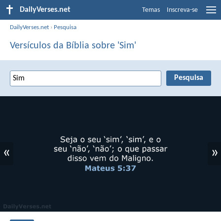
DailyVerses.net
Temas
Inscreva-se
DailyVerses.net
›
Pesquisa
Versículos da Bíblia sobre 'Sim'
«
»