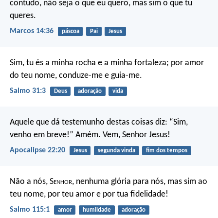
contudo, não seja o que eu quero, mas sim o que tu
queres.
Marcos 14:36
páscoa
Pai
Jesus
Sim, tu és a minha rocha e a minha fortaleza;
por amor
do teu nome, conduze-me e guia-me.
Salmo 31:3
Deus
adoração
vida
Aquele que dá testemunho destas coisas diz: “Sim,
venho em breve!”
Amém. Vem, Senhor Jesus!
Apocalipse 22:20
Jesus
segunda vinda
fim dos tempos
Não a nós, S
enhor
, nenhuma glória para nós,
mas sim ao
teu nome,
por teu amor e por tua fidelidade!
Salmo 115:1
amor
humildade
adoração