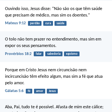
Ouvindo isso, Jesus disse: “Não são os que têm saúde
que precisam de médico, mas sim os doentes.”
Mateus 9:12
perdão
cura
saúde
O tolo não tem prazer no entendimento,
mas sim em
expor os seus pensamentos.
Provérbios 18:2
falar
sabedoria
egoísmo
Porque em Cristo Jesus nem circuncisão nem
incircuncisão têm efeito algum, mas sim a fé que atua
pelo amor.
Gálatas 5:6
fé
amor
Jesus
Aba, Pai, tudo te é possível. Afasta de mim este cálice;