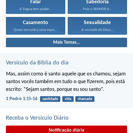
Falar
Sabedoria
A língua tem poder...
Pois o SENHOR é...
Casamento
Sexualidade
Quem encontra uma esposa...
A vontade de Deus...
Mais Temas...
Versículo da Bíblia do dia
Mas, assim como é santo aquele que os chamou, sejam
santos vocês também em tudo o que fizerem, pois está
escrito: “Sejam santos, porque eu sou santo”.
1 Pedro 1:15-16
santidade
vida
chamada
Receba o Versículo Diário
Notificação diária