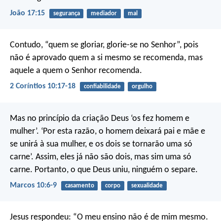
João 17:15
segurança
mediador
mal
Contudo, “quem se gloriar, glorie-se no Senhor”, pois
não é aprovado quem a si mesmo se recomenda, mas
aquele a quem o Senhor recomenda.
2 Coríntios 10:17-18
confiabilidade
orgulho
Mas no princípio da criação Deus ‘os fez homem e
mulher’. ‘Por esta razão, o homem deixará pai e mãe e
se unirá à sua mulher, e os dois se tornarão uma só
carne’. Assim, eles já não são dois, mas sim uma só
carne. Portanto, o que Deus uniu, ninguém o separe.
Marcos 10:6-9
casamento
corpo
sexualidade
Jesus respondeu: “O meu ensino não é de mim mesmo.