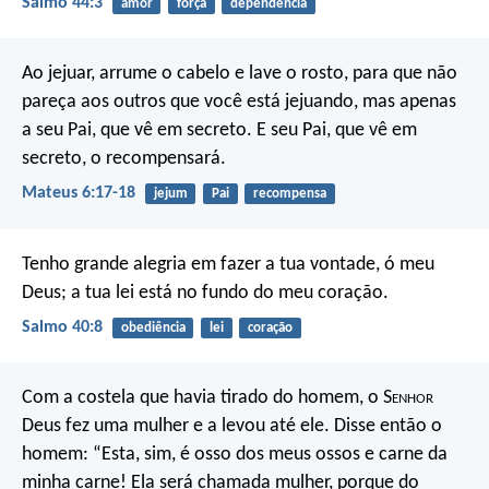
Salmo 44:3
amor
força
dependência
Ao jejuar, arrume o cabelo e lave o rosto, para que não
pareça aos outros que você está jejuando, mas apenas
a seu Pai, que vê em secreto. E seu Pai, que vê em
secreto, o recompensará.
Mateus 6:17-18
jejum
Pai
recompensa
Tenho grande alegria em fazer a tua vontade,
ó meu
Deus;
a tua lei está no fundo do meu coração.
Salmo 40:8
obediência
lei
coração
Com a costela que havia tirado do homem, o S
enhor
Deus fez uma mulher e a levou até ele. Disse então o
homem:
“Esta, sim, é osso dos meus ossos
e carne da
minha carne!
Ela será chamada mulher,
porque do