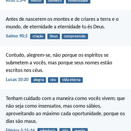
Atos 5:3-4
mentir
dinheiro
honestidade
Antes de nascerem os montes
e de criares a terra e o
mundo,
de eternidade a eternidade tu és Deus.
Salmo 90:2
criação
Deus
compreensão
Contudo, alegrem-se, não porque os espíritos se
submetem a vocês, mas porque seus nomes estão
escritos nos céus.
Lucas 10:20
alegria
céu
vida eterna
Tenham cuidado com a maneira como vocês vivem; que
não seja como insensatos, mas como sábios,
aproveitando ao máximo cada oportunidade, porque os
dias são maus.
Efésios 5:15-16
sabedoria
vida
mente