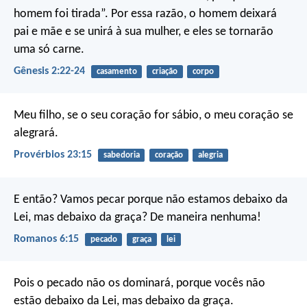
homem foi tirada”.
Por essa razão, o homem deixará
pai e mãe e se unirá à sua mulher, e eles se tornarão
uma só carne.
Gênesis 2:22-24
casamento
criação
corpo
Meu filho, se o seu coração for sábio,
o meu coração se
alegrará.
Provérbios 23:15
sabedoria
coração
alegria
E então? Vamos pecar porque não estamos debaixo da
Lei, mas debaixo da graça? De maneira nenhuma!
Romanos 6:15
pecado
graça
lei
Pois o pecado não os dominará, porque vocês não
estão debaixo da Lei, mas debaixo da graça.