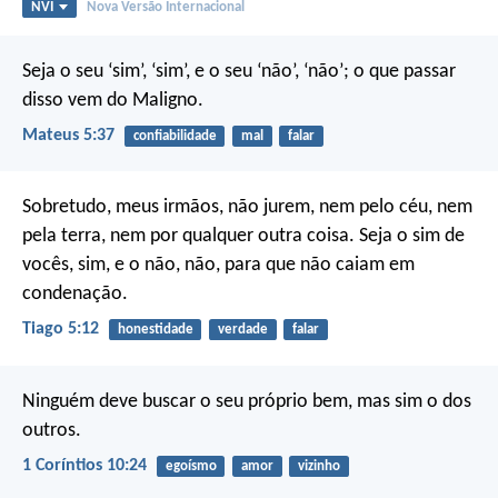
NVI
Nova Versão Internacional
Seja o seu ‘sim’, ‘sim’, e o seu ‘não’, ‘não’; o que passar
disso vem do Maligno.
Mateus 5:37
confiabilidade
mal
falar
Sobretudo, meus irmãos, não jurem, nem pelo céu, nem
pela terra, nem por qualquer outra coisa. Seja o sim de
vocês, sim, e o não, não, para que não caiam em
condenação.
Tiago 5:12
honestidade
verdade
falar
Ninguém deve buscar o seu próprio bem, mas sim o dos
outros.
1 Coríntios 10:24
egoísmo
amor
vizinho