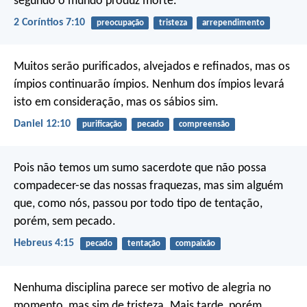
segundo o mundo produz morte.
2 Coríntios 7:10
preocupação
tristeza
arrependimento
Muitos serão purificados, alvejados e refinados, mas os
ímpios continuarão ímpios. Nenhum dos ímpios levará
isto em consideração, mas os sábios sim.
Daniel 12:10
purificação
pecado
compreensão
Pois não temos um sumo sacerdote que não possa
compadecer-se das nossas fraquezas, mas sim alguém
que, como nós, passou por todo tipo de tentação,
porém, sem pecado.
Hebreus 4:15
pecado
tentação
compaixão
Nenhuma disciplina parece ser motivo de alegria no
momento, mas sim de tristeza. Mais tarde, porém,