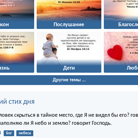
акон
Послушание
Благосл
изнь
Дети
Люб
Другие темы ...
ий стих дня
овек скрыться в тайное место, где Я не видел бы его? го
наполняю ли Я небо и землю? говорит Господь.
4
Бог
небеса