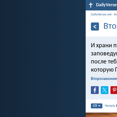
DailyVerse
DailyVerses.net
›
К
Вто
И храни п
заповеду
после теб
которую Г
Второзаконие
Читать
СП