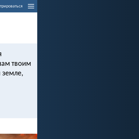
трироваться
я
нам твоим
 земле,