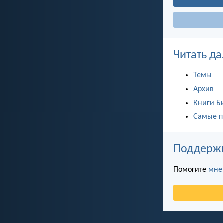
Читать да
Темы
Архив
Книги Б
Самые п
Поддержка
Помогите
мне