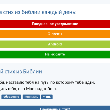
е стих из библии каждый день:
Ежедневное уведомление
Э-почты
Android
На их сайте
й стих из Библии
я, наставлю тебя на путь, по которому тебе идти;
ить тебя, око Мое над тобою.
ободрение
понимать
учить
Следующий стих!