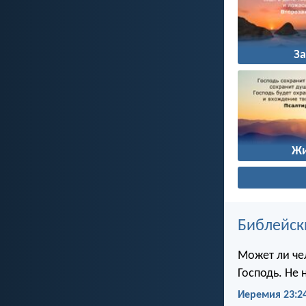
З
Ж
Библейск
Может ли чел
Господь. Не 
Иеремия 23:2