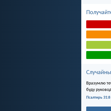
Получайт
Случайны
Вразумлю теб
буду руковод
Псалтирь 31:8