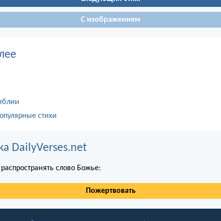
С изображением
лее
иблии
опулярные стихи
 DailyVerses.net
распространять слово Божье:
Пожертвовать