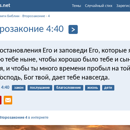
s.net
Темы
Случайный стих
Зарегис
ниги Библии
›
Второзаконие
›
4
розаконие 4:40
остановления Его и заповеди Его, которые 
ю тебе ныне, чтобы хорошо было тебе и сы
я, и чтобы ты много времени пробыл на той
осподь, Бог твой, дает тебе навсегда.
 4:40
закон
послушание
благословение
жизнь
дети
Второзаконие 4
в интернете