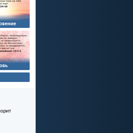
овение
овь
ворит