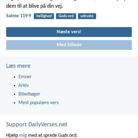
dem til at blive på din vej.
Salme 119:9
hellighed
Guds ord
udruste
Næste vers!
Med billede
Læs mere
Emner
Arkiv
Bibelbøger
Mest populære vers
Support DailyVerses.net
Hjælp
mig
med at sprede Guds ord: