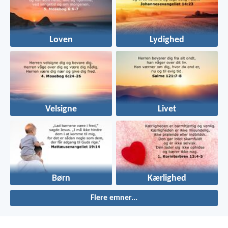
Loven
Lydighed
Velsigne
Livet
Børn
Kærlighed
Flere emner...