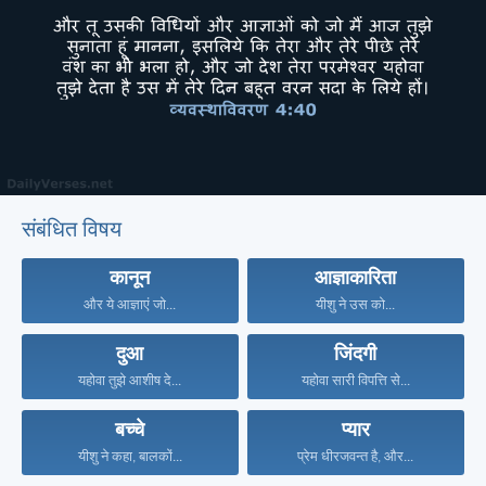
संबंधित विषय
कानून
आज्ञाकारिता
और ये आज्ञाएं जो...
यीशु ने उस को...
दुआ
जिंदगी
यहोवा तुझे आशीष दे...
यहोवा सारी विपत्ति से...
बच्चे
प्यार
यीशु ने कहा, बालकों...
प्रेम धीरजवन्त है, और...