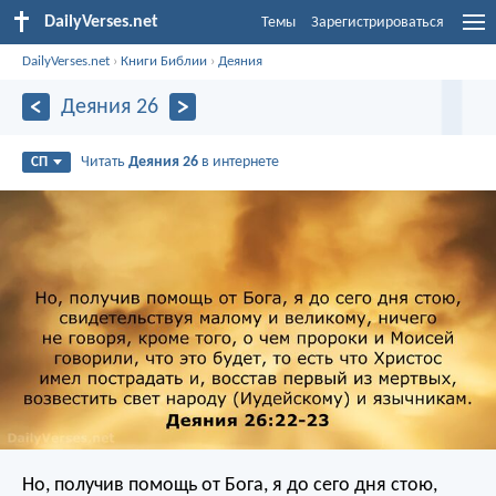
DailyVerses.net
Темы
Зарегистрироваться
DailyVerses.net
›
Книги Библии
›
Деяния
Деяния 26
Читать
Деяния 26
в интернете
СП
Но, получив помощь от Бога, я до сего дня стою,