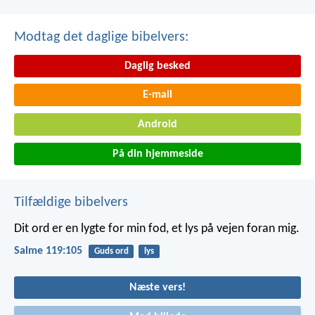
Modtag det daglige bibelvers:
Daglig besked
E-mail
Android
På din hjemmeside
Tilfældige bibelvers
Dit ord er en lygte for min fod,
et lys på vejen foran mig.
Salme 119:105
Guds ord
lys
Næste vers!