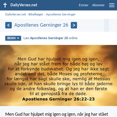
DailyVerses.net
Emner
Abonner
DailyVerses.net
›
Bibelbøger
›
Apostlenes Gerninger
Apostlenes Gerninger 26
Læs
Apostlenes Gerninger 26
online
BDAN
Men Gud har hjulpet mig igen og igen, når jeg har stået