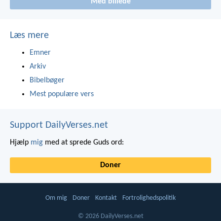
Med billede
Læs mere
Emner
Arkiv
Bibelbøger
Mest populære vers
Support DailyVerses.net
Hjælp
mig
med at sprede Guds ord:
Doner
Om mig
Doner
Kontakt
Fortrolighedspolitik
© 2026 DailyVerses.net