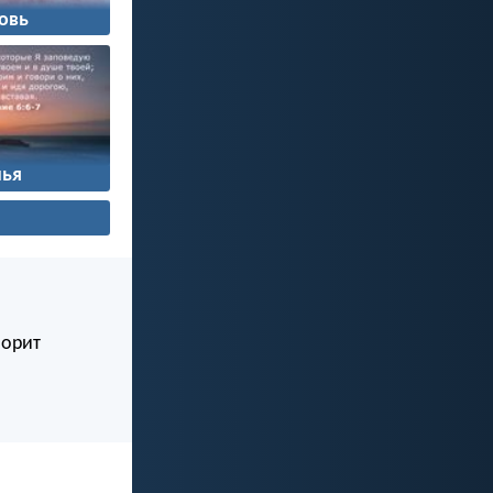
овь
ья
ворит