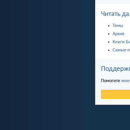
Читать да
Темы
Архив
Книги Б
Самые п
Поддержка
Помогите
мне