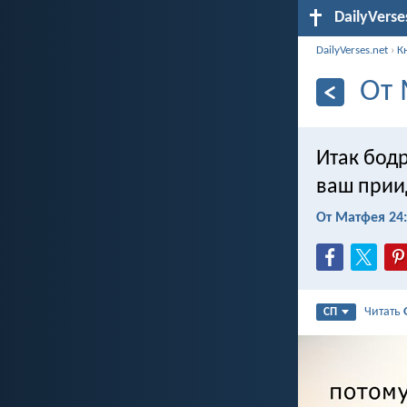
DailyVerse
DailyVerses.net
›
К
От 
Итак бодр
ваш прии
От Матфея 24
Читать
СП