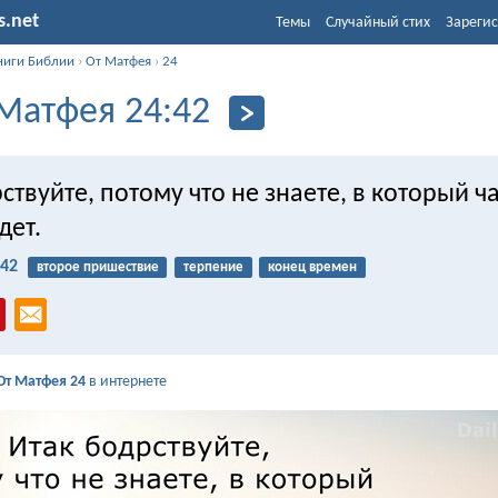
s.net
Темы
Случайный стих
Зарегис
ниги Библии
›
От Матфея
›
24
Матфея 24:42
ствуйте, потому что не знаете, в который ч
дет.
:42
второе пришествие
терпение
конец времен
От Матфея 24
в интернете