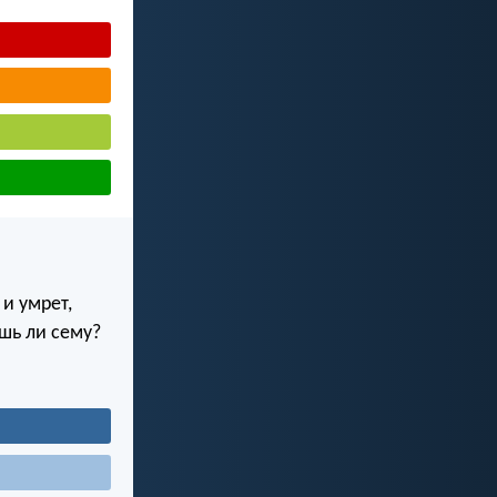
и умрет,
шь ли сему?