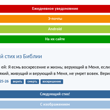
Ежедневное уведомление
Э-почты
Android
На их сайте
й стих из Библии
 ей: Я есмь воскресение и жизнь; верующий в Меня, если 
сякий, живущий и верующий в Меня, не умрет вовек. Вери
25-26
верить
смерть
воскрешение
Следующий стих!
С изображением