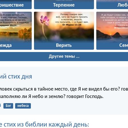
пришествие
Терпение
Люб
дежда
Верить
Сем
Другие темы ...
ий стих дня
овек скрыться в тайное место, где Я не видел бы его? го
наполняю ли Я небо и землю? говорит Господь.
4
Бог
небеса
е стих из библии каждый день: