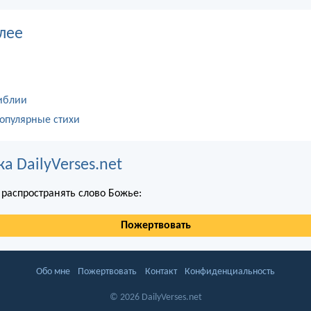
лее
иблии
опулярные стихи
 DailyVerses.net
распространять слово Божье:
Пожертвовать
Обо мне
Пожертвовать
Контакт
Конфиденциальность
© 2026 DailyVerses.net