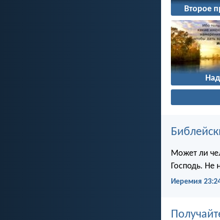
Второе 
На
Библейск
Может ли чел
Господь. Не 
Иеремия 23:2
Получайт