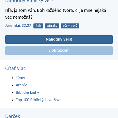
Náhodný Biblický verš
Hľa, ja som Pán, Boh každého tvora; či je mne nejaká
vec nemožná?
Jeremiáš 32:27
Boh
zázraky
všemocný
Náhodný verš!
S obrázkom
Čítať viac
Témy
Archív
Biblické knihy
Top 100 Biblických veršov
Darček