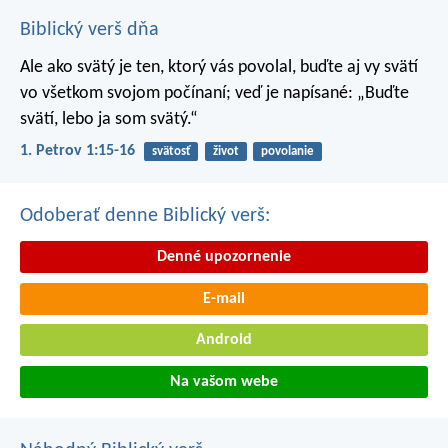
Biblický verš dňa
Ale ako svätý je ten, ktorý vás povolal, buďte aj vy svätí
vo všetkom svojom počínaní; veď je napísané: „Buďte
svätí, lebo ja som svätý.“
1. Petrov 1:15-16
svätosť
život
povolanie
Odoberať denne Biblický verš:
Denné upozornenie
E-mail
Android
Na vašom webe