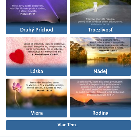
Druhý Príchod
Trpezlivosť
Láska
Nádej
Viera
Rodina
Viac Tém...