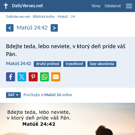
DailyVerses.net
Témy
Odoberať
DailyVerses.net
›
Biblické knihy
›
Matúš
›
24
Matúš 24:42
Bdejte teda, lebo neviete, v ktorý deň príde váš
Pán.
Matúš 24:42
druhý príchod
trpezlivosť
časy ukončenia
Prečítajte si
Matúš 24
online
KAT