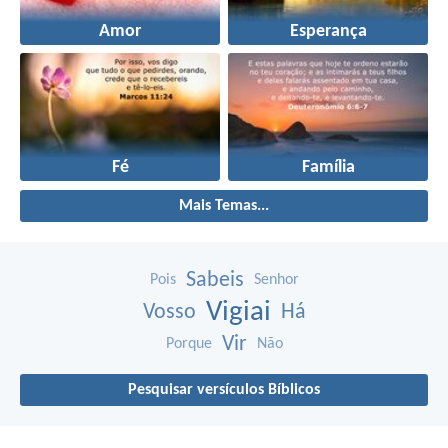
Amor
Esperança
Fé
Família
Mais Temas...
Sabeis
Pois
Senhor
Vigiai
Vosso
Há
Vir
Porque
Não
Pesquisar versículos Bíblicos