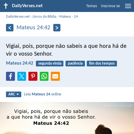
DailyVerses.net
Temas
Inscreva-se
DailyVerses.net
›
Livros da Bíblia
›
Mateus
›
24
Mateus 24:42
Vigiai, pois, porque não sabeis a que hora há de
vir o vosso Senhor.
Mateus 24:42
segunda vinda
paciência
fim dos tempos
Leia
Mateus 24
online
ARC