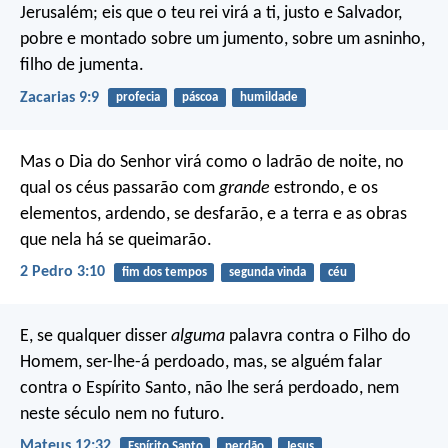
Jerusalém; eis que o teu rei virá a ti, justo e Salvador,
pobre e montado sobre um jumento, sobre um asninho,
filho de jumenta.
Zacarias 9:9
profecia
páscoa
humildade
Mas o Dia do Senhor virá como o ladrão de noite, no
qual os céus passarão com
grande
estrondo, e os
elementos, ardendo, se desfarão, e a terra e as obras
que nela há se queimarão.
2 Pedro 3:10
fim dos tempos
segunda vinda
céu
E, se qualquer disser
alguma
palavra contra o Filho do
Homem, ser-lhe-á perdoado, mas, se alguém falar
contra o Espírito Santo, não lhe será perdoado, nem
neste século nem no futuro.
Mateus 12:32
Espírito Santo
perdão
Jesus