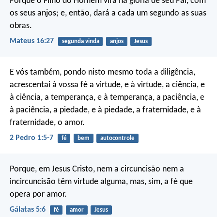
Porque o Filho do Homem virá na glória de seu Pai, com
os seus anjos; e, então, dará a cada um segundo as suas
obras.
Mateus 16:27
segunda vinda
anjos
Jesus
E vós também, pondo nisto mesmo toda a diligência,
acrescentai à vossa fé a virtude, e à virtude, a ciência, e
à ciência, a temperança, e à temperança, a paciência, e
à paciência, a piedade, e à piedade, a fraternidade, e à
fraternidade, o amor.
2 Pedro 1:5-7
fé
bem
autocontrole
Porque, em Jesus Cristo, nem a circuncisão nem a
incircuncisão têm virtude alguma, mas, sim, a fé que
opera por amor.
Gálatas 5:6
fé
amor
Jesus