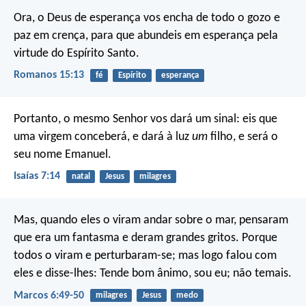
Ora, o Deus de esperança vos encha de todo o gozo e
paz em crença, para que abundeis em esperança pela
virtude do Espírito Santo.
Romanos 15:13
fé
Espírito
esperança
Portanto, o mesmo Senhor vos dará um sinal: eis que
uma virgem conceberá, e dará à luz
um
filho, e será o
seu nome Emanuel.
Isaías 7:14
natal
Jesus
milagres
Mas, quando eles o viram andar sobre o mar, pensaram
que era um fantasma e deram grandes gritos. Porque
todos o viram e perturbaram-se; mas logo falou com
eles e disse-lhes: Tende bom ânimo, sou eu; não temais.
Marcos 6:49-50
milagres
Jesus
medo