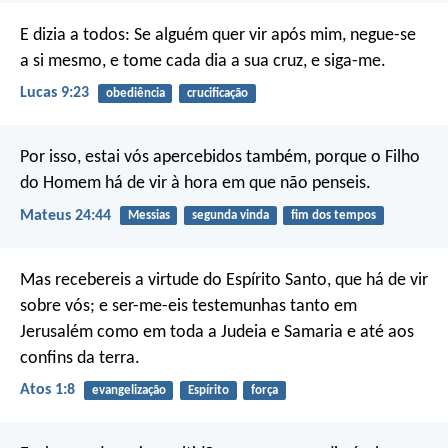
E dizia a todos: Se alguém quer vir após mim, negue-se
a si mesmo, e tome cada dia a sua cruz, e siga-me.
Lucas 9:23
obediência
crucificação
Por isso, estai vós apercebidos também, porque o Filho
do Homem há de vir à hora em que não penseis.
Mateus 24:44
Messias
segunda vinda
fim dos tempos
Mas recebereis a virtude do Espírito Santo, que há de vir
sobre vós; e ser-me-eis testemunhas tanto em
Jerusalém como em toda a Judeia e Samaria e até aos
confins da terra.
Atos 1:8
evangelização
Espírito
força