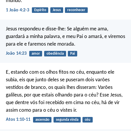
mundo.
1 João 4:2-3
Espírito
Jesus
reconhecer
Jesus respondeu e disse-lhe: Se alguém me ama,
guardará a minha palavra, e meu Pai o amará, e viremos
para ele e faremos nele morada.
João 14:23
amor
obediência
Pai
E, estando com os olhos fitos no céu, enquanto ele
subia, eis que junto deles se puseram dois varões
vestidos de branco, os quais lhes disseram: Varões
galileus, por que estais olhando para o céu? Esse Jesus,
que dentre vós foi recebido em cima no céu, há de vir
assim como para o céu o vistes ir.
Atos 1:10-11
ascensão
segunda vinda
céu