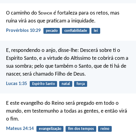
O caminho do S
enhor
é
fortaleza para os retos,
mas
ruína virá aos que praticam a iniquidade.
Provérbios 10:29
pecado
confiabilidade
lei
E, respondendo o anjo, disse-lhe: Descerá sobre ti o
Espírito Santo, e a virtude do Altíssimo te cobrirá com a
sua sombra; pelo que também o Santo, que de ti há de
nascer, será chamado Filho de Deus.
Lucas 1:35
Espírito Santo
natal
força
E este evangelho do Reino será pregado em todo o
mundo, em testemunho a todas as gentes, e então virá
o fim.
Mateus 24:14
evangelização
fim dos tempos
reino