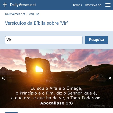
DailyVerses.net
Temas
Inscreva-se
DailyVerses.net
›
Pesquisa
Versículos da Bíblia sobre 'Vir'
«
»