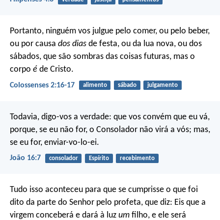
Portanto, ninguém vos julgue pelo comer, ou pelo beber,
ou por causa
dos dias
de festa, ou da lua nova, ou dos
sábados, que são sombras das coisas futuras, mas o
corpo
é
de Cristo.
Colossenses 2:16-17
alimento
sábado
julgamento
Todavia, digo-vos a verdade: que vos convém que eu vá,
porque, se eu não for, o Consolador não virá a vós; mas,
se eu for, enviar-vo-lo-ei.
João 16:7
consolador
Espírito
recebimento
Tudo isso aconteceu para que se cumprisse o que foi
dito da parte do Senhor pelo profeta, que diz: Eis que a
virgem conceberá e dará à luz
um
filho, e ele será