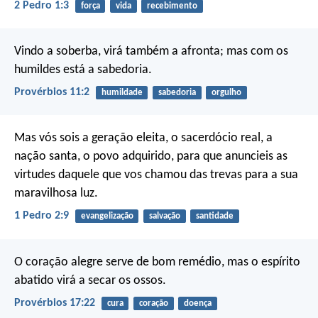
2 Pedro 1:3
força
vida
recebimento
Vindo a soberba, virá também a afronta;
mas com os
humildes está a sabedoria.
Provérbios 11:2
humildade
sabedoria
orgulho
Mas vós sois a geração eleita, o sacerdócio real, a
nação santa, o povo adquirido, para que anuncieis as
virtudes daquele que vos chamou das trevas para a sua
maravilhosa luz.
1 Pedro 2:9
evangelização
salvação
santidade
O coração alegre serve de bom remédio,
mas o espírito
abatido virá a secar os ossos.
Provérbios 17:22
cura
coração
doença