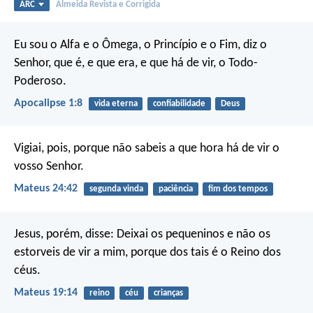
ARC
Almeida Revista e Corrigida
Eu sou o Alfa e o Ômega, o Princípio e o Fim, diz o
Senhor, que é, e que era, e que há de vir, o Todo-
Poderoso.
Apocalipse 1:8
vida eterna
confiabilidade
Deus
Vigiai, pois, porque não sabeis a que hora há de vir o
vosso Senhor.
Mateus 24:42
segunda vinda
paciência
fim dos tempos
Jesus, porém, disse: Deixai os pequeninos e não os
estorveis de vir a mim, porque dos tais é o Reino dos
céus.
Mateus 19:14
reino
céu
crianças