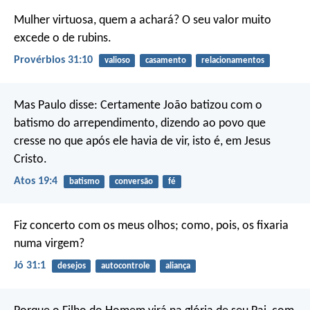
Mulher virtuosa, quem a achará?
O seu valor muito
excede o de rubins.
Provérbios 31:10
valioso
casamento
relacionamentos
Mas Paulo disse: Certamente João batizou com o
batismo do arrependimento, dizendo ao povo que
cresse no que após ele havia de vir, isto é, em Jesus
Cristo.
Atos 19:4
batismo
conversão
fé
Fiz concerto com os meus olhos;
como, pois, os fixaria
numa virgem?
Jó 31:1
desejos
autocontrole
aliança