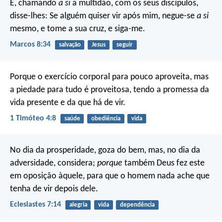
E, chamando
a si
a multidão, com os seus discípulos,
disse-lhes: Se alguém quiser vir após mim, negue-se
a si
mesmo, e tome a sua cruz, e siga-me.
Marcos 8:34
salvação
Jesus
seguir
Porque o exercício corporal para pouco aproveita, mas
a piedade para tudo é proveitosa, tendo a promessa da
vida presente e da que há de vir.
1 Timóteo 4:8
saúde
obediência
vida
No dia da prosperidade, goza do bem, mas, no dia da
adversidade, considera;
porque
também Deus fez este
em oposição àquele, para que o homem nada ache que
tenha de vir depois dele.
Eclesiastes 7:14
alegria
vida
dependência