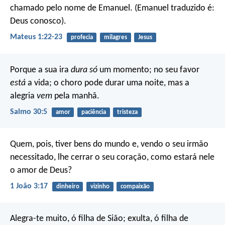
chamado pelo nome de Emanuel. (Emanuel traduzido é:
Deus conosco).
Mateus 1:22-23
profecia
milagres
Jesus
Porque a sua ira
dura só
um momento;
no seu favor
está
a vida;
o choro pode durar uma noite,
mas a
alegria
vem
pela manhã.
Salmo 30:5
amor
paciência
tristeza
Quem, pois, tiver bens do mundo e, vendo o seu irmão
necessitado, lhe cerrar o seu coração, como estará nele
o amor de Deus?
1 João 3:17
dinheiro
vizinho
compaixão
Alegra-te muito, ó filha de Sião; exulta, ó filha de