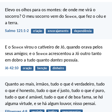
Elevo os olhos para os montes:
de onde me virá o
socorro?
O meu socorro
vem
do S
enhor
,
que fez o céu e
a terra.
Salmo 121:1-2
criação
encorajamento
dependência
E o S
enhor
virou o cativeiro de Jó, quando orava pelos
seus amigos; e o S
enhor
acrescentou a Jó outro tanto
em dobro a tudo quanto
dantes
possuía.
Jó 42:10
oração
benção
dinheiro
Quanto ao mais, irmãos, tudo o que é verdadeiro, tudo
o que
é
honesto, tudo o que
é
justo, tudo o que
é
puro,
tudo o que
é
amável, tudo o que
é
de boa fama, se
há
alguma virtude, e se há algum louvor, nisso pensai.
Filipenses 4:8
verdade
justiça
pensamentos