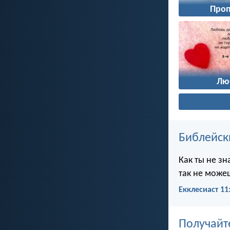
Про
Лю
Библейск
Как ты не зн
так не можеш
Екклесиаст 11
Получайт