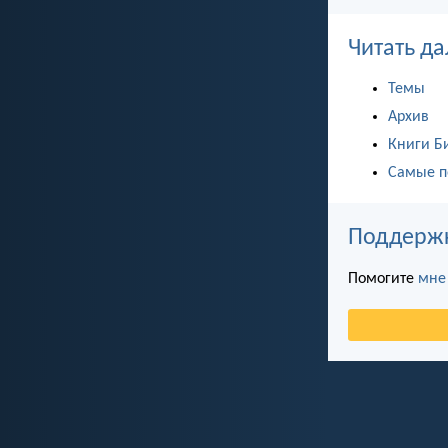
Читать да
Темы
Архив
Книги Б
Самые п
Поддержка
Помогите
мне