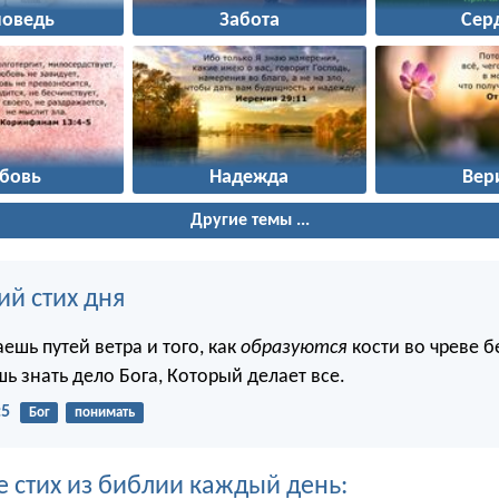
поведь
Забота
Сер
бовь
Надежда
Вер
Другие темы ...
ий стих дня
аешь путей ветра и того, как
образуются
кости во чреве 
ь знать дело Бога, Который делает все.
:5
Бог
понимать
е стих из библии каждый день: