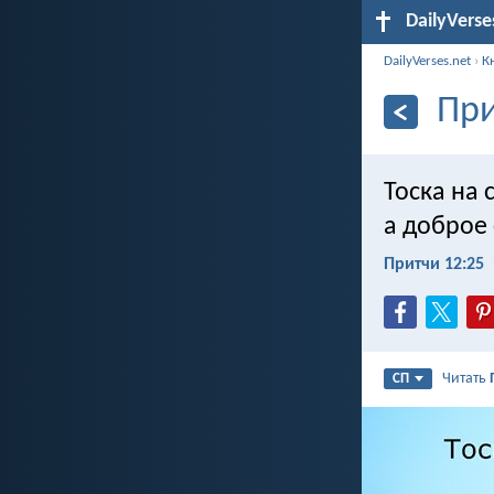
DailyVerse
DailyVerses.net
›
К
При
Тоска на 
а доброе 
Притчи 12:25
Читать
СП