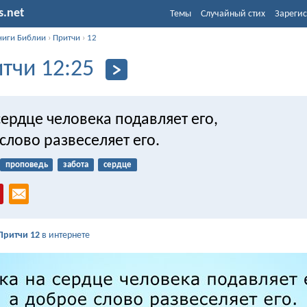
s.net
Темы
Случайный стих
Зарегис
ниги Библии
›
Притчи
›
12
тчи 12:25
сердце человека подавляет его,
слово развеселяет его.
проповедь
забота
сердце
Притчи 12
в интернете