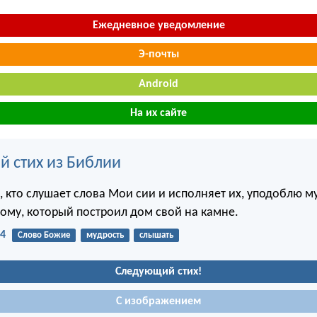
Ежедневное уведомление
Э-почты
Android
На их сайте
й стих из Библии
, кто слушает слова Мои сии и исполняет их, уподоблю м
ому, который построил дом свой на камне.
24
Слово Божие
мудрость
слышать
Следующий стих!
С изображением