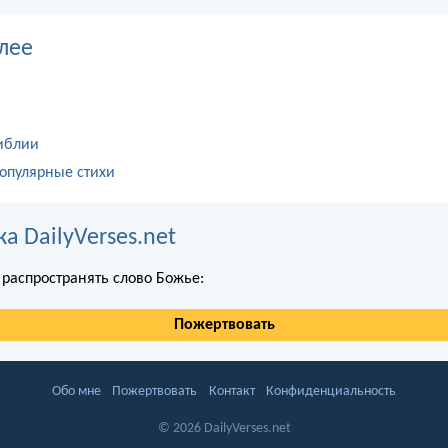
лее
иблии
опулярные стихи
 DailyVerses.net
распространять слово Божье:
Пожертвовать
Обо мне
Пожертвовать
Контакт
Конфиденциальность
© 2026 DailyVerses.net