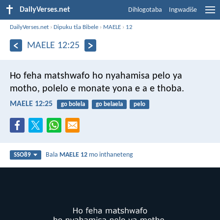
DailyVerses.net
Dihlogotaba
Ingwadiše
DailyVerses.net
›
Dipuku tša Bibele
›
MAELE
›
12
MAELE 12:25
Ho feha matshwafo
ho nyahamisa pelo ya
motho,
polelo e monate yona e a e thoba.
MAELE 12:25
go bolela
go belaela
pelo
Bala
MAELE 12
mo inthaneteng
SSO89