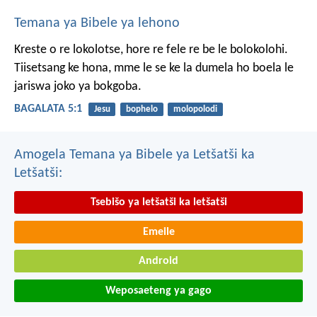
Temana ya Bibele ya lehono
Kreste o re lokolotse, hore re fele re be le bolokolohi.
Tiisetsang ke hona, mme le se ke la dumela ho boela le
jariswa joko ya bokgoba.
BAGALATA 5:1
Jesu
bophelo
molopolodi
Amogela Temana ya Bibele ya Letšatši ka
Letšatši:
Tsebišo ya letšatši ka letšatši
Emeile
Android
Weposaeteng ya gago