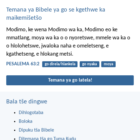
Temana ya Bibele ya go se kgethwe ka
maikemišetšo
Modimo, ke wena Modimo wa ka,
Modimo eo ke
mmatlang,
moya wa ka o o nyoretswe,
mmele wa ka o
o hlolohetswe,
jwaloka naha e omeletseng,
e
kgathetseng, e hlokang metsi.
PESALEMA 63:2
go direla/hlankela
go nyaka
moya
Temana ya go latela!
Bala tše dingwe
Dihlogotaba
Boloka
Dipuku tša Bibele
Ditemana tša go Tuma Kudu