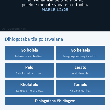
Dihlogotaba tša go tswalana
Go bolela
Go belaela
Leleme le ka phedisa...
Se ngongoreheng ka letho...
Pelo
Lerato
Baballa pelo ya hao...
Lerato le na le...
Kholofelo
Tumelo
‘Ke tseba merero eo...
Ka baka leo, ke...
Dihlogotaba tše dingwe