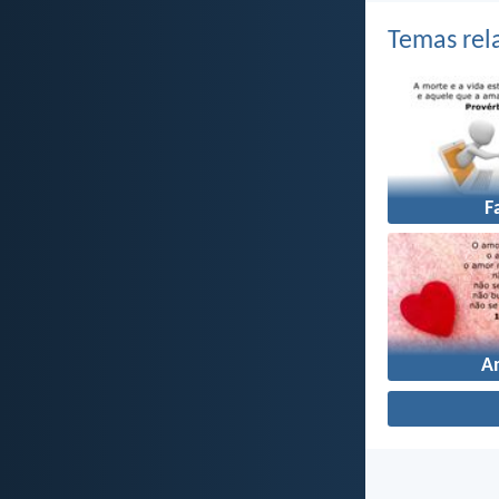
Temas rel
F
A