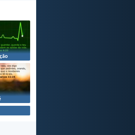
ção
é