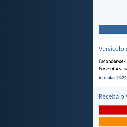
Versículo 
Esconder-se-i
Porventura,
nã
Jeremias 23:24
Receba o V