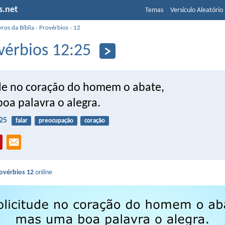
s.net
Temas
Versículo Aleatório
vros da Bíblia
›
Provérbios
›
12
vérbios 12:25
ude no coração do homem o abate,
oa palavra o alegra.
25
falar
preocupação
coração
ovérbios 12
online