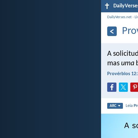
DailyVerse
DailyVerses.net
›
Li
Pro
A solicit
mas
uma
b
Provérbios 12:
Leia
Pr
ARC