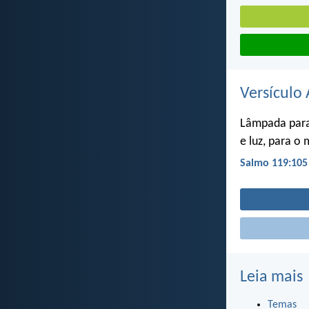
Versículo 
Lâmpada para
e luz, para o
Salmo 119:105
Leia mais
Temas