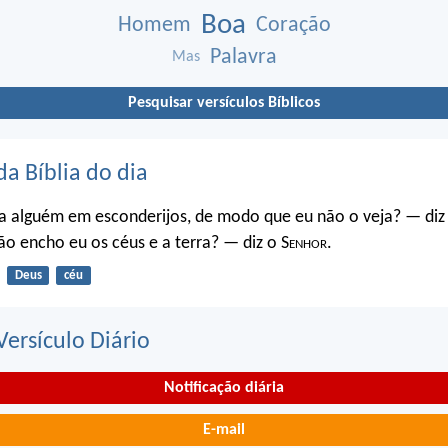
Boa
Homem
Coração
Palavra
Mas
Pesquisar versículos Bíblicos
da Bíblia do dia
a alguém em esconderijos, de modo que eu não o veja? — diz
o encho eu os céus e a terra? — diz o S
enhor
.
Deus
céu
ersículo Diário
Notificação diária
E-mail