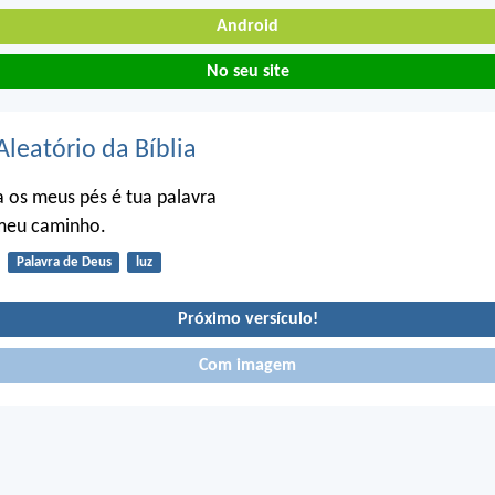
Android
No seu site
Aleatório da Bíblia
 os meus pés é tua palavra
 meu caminho.
Palavra de Deus
luz
Próximo versículo!
Com imagem