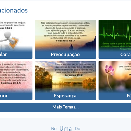
acionados
alar
Preocupação
Cora
mor
Esperança
F
Mais Temas...
Uma
No
Do