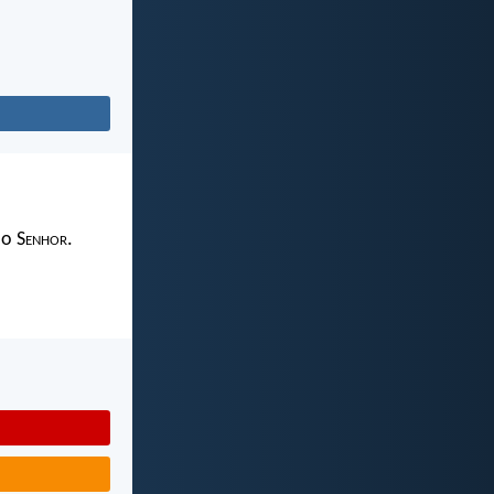
 o S
enhor
.