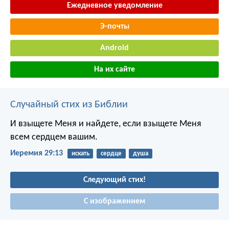
Ежедневное уведомление
Э-почты
Android
На их сайте
Случайный стих из Библии
И взыщете Меня и найдете, если взыщете Меня
всем сердцем вашим.
Иеремия 29:13
искать
сердце
душа
Следующий стих!
С изображением