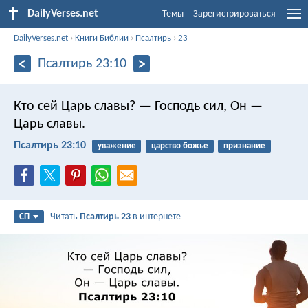
DailyVerses.net
Темы
Зарегистрироваться
DailyVerses.net
›
Книги Библии
›
Псалтирь
›
23
Псалтирь 23:10
Кто сей Царь славы?
— Господь сил,
Он —
Царь славы.
Псалтирь 23:10
уважение
царство божье
признание
Читать
Псалтирь 23
в интернете
СП