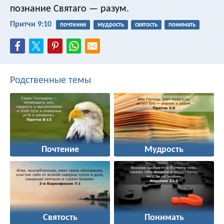
познание Святаго — разум.
Притчи 9:10
почтение
мудрость
святость
понимать
Родственные темы
Почтение
Мудрость
Святость
Понимать