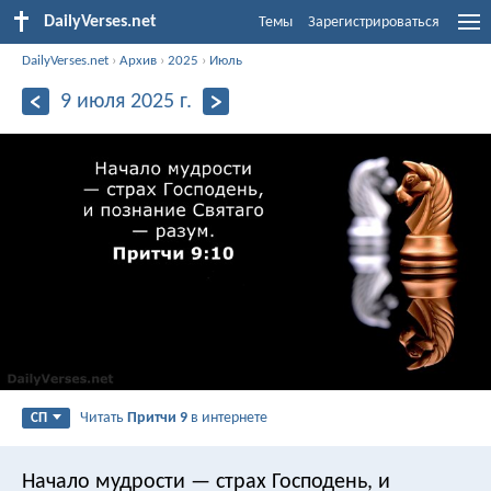
DailyVerses.net
Темы
Зарегистрироваться
DailyVerses.net
›
Архив
›
2025
›
Июль
9 июля 2025 г.
Читать
Притчи 9
в интернете
СП
Начало мудрости — страх Господень,
и