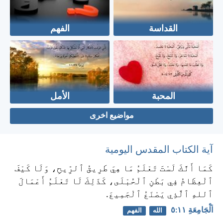
القداسة
الفهم
المحبة
الأمل
مواضيع اخرى
آية الكتاب المقدس اليومية
كَمَا أَنَّكَ لَسْتَ تَعْلَمُ مَا هِيَ طَرِيقُ ٱلرِّيحِ، وَلَا كَيْفَ
ٱلْعِظَامُ فِي بَطْنِ ٱلْحُبْلَى، كَذَلِكَ لَا تَعْلَمُ أَعْمَالَ
ٱللهِ ٱلَّذِي يَصْنَعُ ٱلْجَمِيعَ.
اَلْجَامِعَةِ ١١:‏٥
الله
الفهم