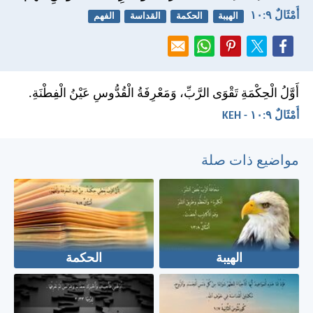
أَمْثَالٌ ٩:‏١٠
الهيبة
الحكمة
القداسة
الفهم
أَوَّلُ الْحِكْمَةِ تَقْوَى الرَّبِّ، وَمَعْرِفَةُ الْقُدُّوسِ عَيْنُ الْفِطْنَةِ.
أَمْثَالٌ ٩:‏١٠ - KEH
مواضيع ذات صلة
الهيبة
الحكمة