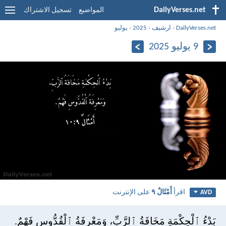
DailyVerses.net
المواضيع
تسجيل الاشتراك
DailyVerses.net
›
ارشيف
›
2025
›
يوليو
9 يوليو 2025
اقرأ
أَمْثَالٌ ٩
على الإنترنت
AVD
بَدْءُ ٱلْحِكْمَةِ مَخَافَةُ ٱلرَّبِّ، وَمَعْرِفَةُ ٱلْقُدُّوسِ فَهْمٌ.