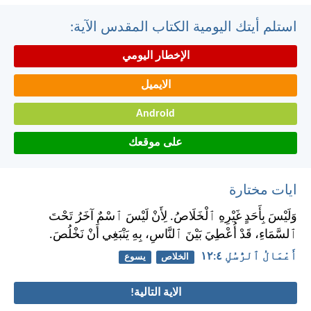
استلم أيتك اليومية الكتاب المقدس الآية:
الإخطار اليومي
الايميل
Android
على موقعك
ايات مختارة
وَلَيْسَ بِأَحَدٍ غَيْرِهِ ٱلْخَلَاصُ. لِأَنْ لَيْسَ ٱسْمٌ آخَرُ تَحْتَ
ٱلسَّمَاءِ، قَدْ أُعْطِيَ بَيْنَ ٱلنَّاسِ، بِهِ يَنْبَغِي أَنْ نَخْلُصَ.
أَعْمَالُ ٱلرُّسُلِ ٤:‏١٢
الخلاص
يسوع
الاية التالية!