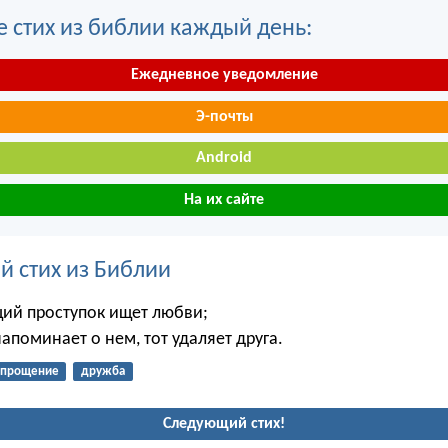
е стих из библии каждый день:
Ежедневное уведомление
Э-почты
Android
На их сайте
й стих из Библии
й проступок ищет любви;
напоминает о нем, тот удаляет друга.
прощение
дружба
Следующий стих!