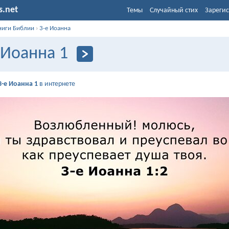
s.net
Темы
Случайный стих
Зарегис
ниги Библии
›
3-е Иоанна
 Иоанна 1
3-е Иоанна 1
в интернете