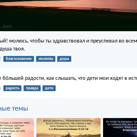
й! молюсь, чтобы ты здравствовал и преуспевал во всем
душа твоя.
2
благословение
молитва
душа
 бо́льшей радости, как слышать, что дети мои ходят в ист
4
радость
правда
дети
ные темы