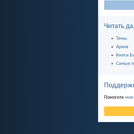
Читать да
Темы
Архив
Книги Б
Самые п
Поддержка
Помогите
мне