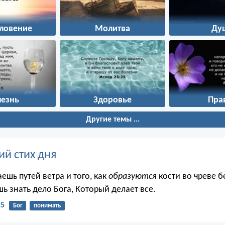
словение
Молитва
Ду
лезнь
Здоровье
Пра
Другие темы ...
ий стих дня
аешь путей ветра и того, как
образуются
кости во чреве 
ь знать дело Бога, Который делает все.
:5
Бог
понимать