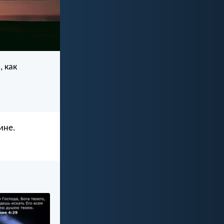
, как
ине.