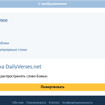
С изображением
лее
иблии
опулярные стихи
 DailyVerses.net
распространять слово Божье:
Пожертвовать
Обо мне
Пожертвовать
Контакт
Конфиденциальность