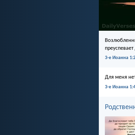
Возлюбленны
преуспевает 
3-е Иоанна 1:
Для меня нет
3-е Иоанна 1:
Родствен