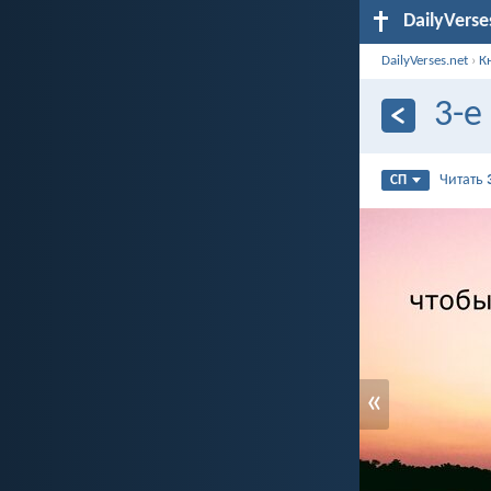
DailyVerse
DailyVerses.net
›
К
3-е
Читать
СП
«