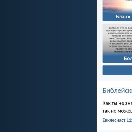
Благо
Бо
Библейск
Как ты не зн
так не можеш
Екклесиаст 11