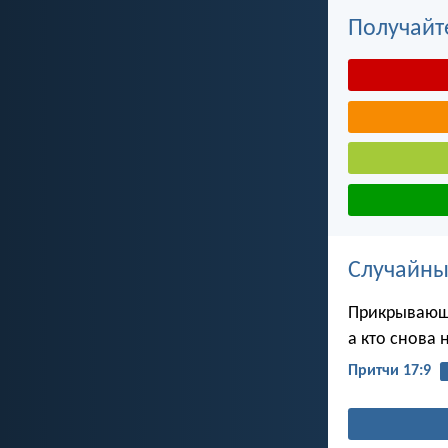
Получайт
Случайны
Прикрывающи
а кто снова 
Притчи 17:9