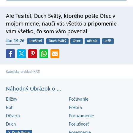
Ale Tešiteľ, Duch Svätý, ktorého pošle Otec v
mojom mene, naučí vás všetko a pripomenie
vám všetko, čo som vám povedal.
Ján 14:26
utešiteľ
Duch Svätý
Otec
učenie
Ježiš
turíce
Katolícky preklad (KAT)
Náhodný Obrázok o ...
Blížny
Počúvanie
Boh
Pokora
Dôvera
Porozumenie
Duch
Poslušnosť
Požehnanie
X Duch Svätý