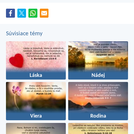
Súvisiace témy
Láska
Nádej
Viera
Rodina