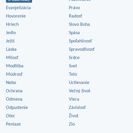
Evanjelizácia
Právo
Hovorenie
Radosť
Hriech
Slovo Boha
Jedlo
Spása
Ježiš
Spoľahlivosť
Láska
Spravodlivosť
Milosť
Srdce
Modlitba
Svet
Múdrosť
Telo
Nebo
Uctievanie
Ochrana
Večný život
Odmena
Viera
Odpustenie
Závislosť
Otec
Život
Peniaze
Zlo