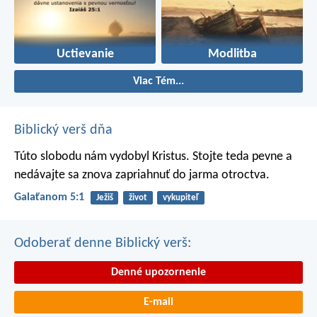
Uctievanie
Modlitba
Viac Tém...
Biblický verš dňa
Túto slobodu nám vydobyl Kristus. Stojte teda pevne a
nedávajte sa znova zapriahnuť do jarma otroctva.
Galaťanom 5:1
Ježiš
život
vykupiteľ
Odoberať denne Biblický verš:
Denné upozornenie
E-mail