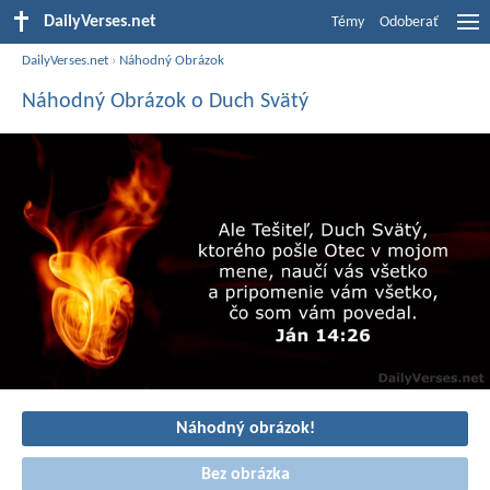
DailyVerses.net
Témy
Odoberať
DailyVerses.net
›
Náhodný Obrázok
Náhodný Obrázok o Duch Svätý
Náhodný obrázok!
Bez obrázka