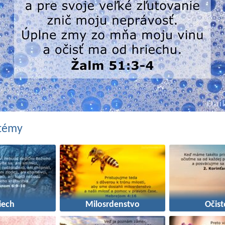
 témy
iech
Milosrdenstvo
Očist