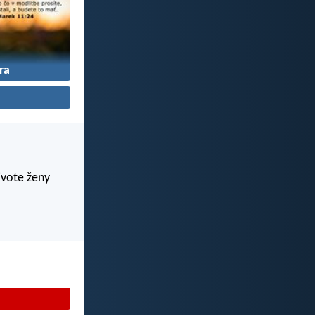
ra
živote ženy