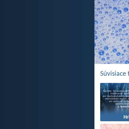
Súvisiace
Hr