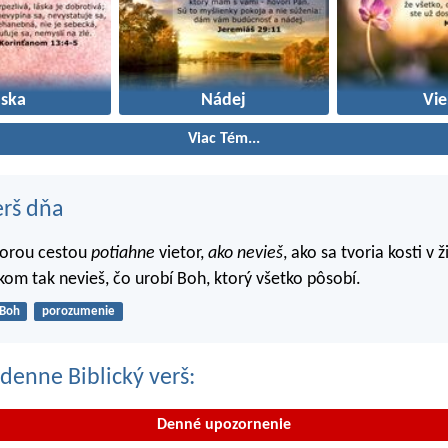
áska
Nádej
Vie
Viac Tém...
erš dňa
torou cestou
potiahne
vietor,
ako nevieš
, ako sa tvoria kosti v 
lkom tak nevieš, čo urobí Boh, ktorý všetko pôsobí.
Boh
porozumenie
denne Biblický verš:
Denné upozornenie