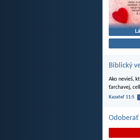
L
Biblický v
Ako nevieš, k
ťarchavej, ce
Kazateľ 11:5
Odoberať 