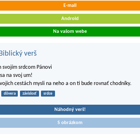
E-mail
Android
Na vašom webe
iblický verš
m svojím srdcom Pánovi
 sa na svoj um!
vojich cestách mysli na neho a on ti bude rovnať chodníky.
dôvera
závislosť
srdce
Náhodný verš!
S obrázkom