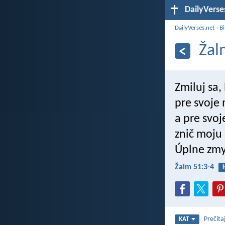
DailyVerse
DailyVerses.net
›
Bi
Žal
Zmiluj sa
pre svoje
a pre svoj
znič moju
Úplne zmy
Žalm 51:3-4
Prečíta
KAT