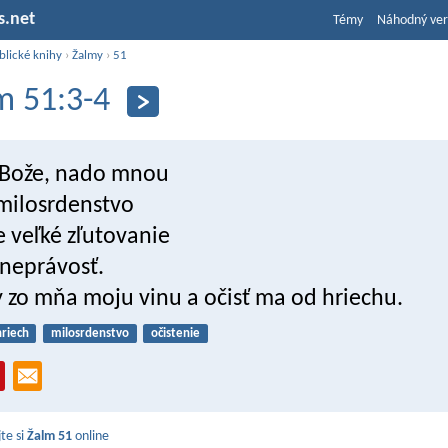
s.net
Témy
Náhodný ver
blické knihy
›
Žalmy
›
51
m 51:3-4
, Bože, nado mnou
 milosrdenstvo
e veľké zľutovanie
 neprávosť.
 zo mňa moju vinu a očisť ma od hriechu.
hriech
milosrdenstvo
očistenie
jte si
Žalm 51
online