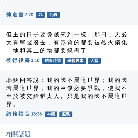
。
傳 道 書 7:20
罪
公義
但 主 的 日 子 要 像 賊 來 到 一 樣 。 那 日 ， 天 必
大 有 響 聲 廢 去 ， 有 形 質 的 都 要 被 烈 火 銷 化
， 地 和 其 上 的 物 都 要 燒 盡 了 。
彼 得 後 書 3:10
結束時間
基督再來
天堂
耶 穌 回 答 說 ： 我 的 國 不 屬 這 世 界 ； 我 的 國
若 屬 這 世 界 ， 我 的 臣 僕 必 要 爭 戰 ， 使 我 不
至 於 被 交 給 猶 太 人 。 只 是 我 的 國 不 屬 這 世
界 。
約 翰 福 音 18:36
神國
服務
相關話題