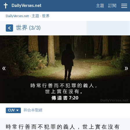
DailyVerses.net
主題
訂閱
DailyVerses.net
›
主題
›
世界
世界 (3/3)
«
»
CUV
和合本聖經
時 常 行 善 而 不 犯 罪 的 義 人 ， 世 上 實 在 沒 有