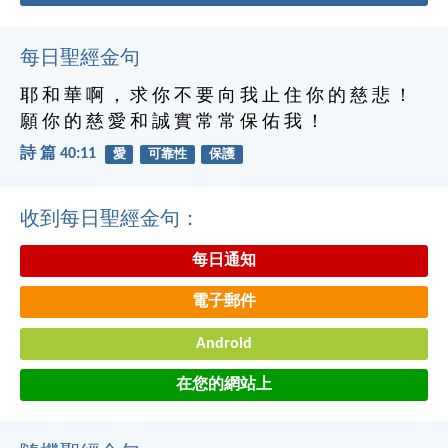
每日聖經金句
耶 和 華 啊 ， 求 你 不 要 向 我 止 住 你 的 慈 悲 ！
願 你 的 慈 愛 和 誠 實 常 常 保 佑 我 ！
詩 篇 40:11
愛
可靠性
保護
收到每日聖經金句：
每日通知
電子郵件
Android
在您的網站上