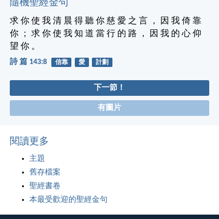
隨機聖經金句
求 你 使 我 清 晨 得 聽 你 慈 愛 之 言 ， 因 我 倚 靠
你 ； 求 你 使 我 知 道 當 行 的 路 ， 因 我 的 心 仰
望 你 。
詩 篇 143:8
信靠
愛
計劃
下一節！
有圖片
閱讀更多
主題
舊存檔案
聖經書卷
本最受歡迎的聖經金句