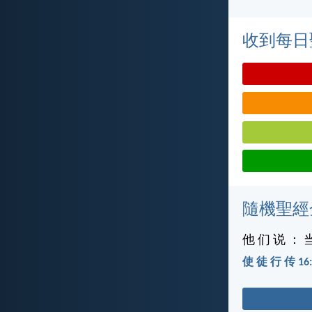
收到每日
隨機聖經
他 们 说 ： 
使 徒 行 传 16: