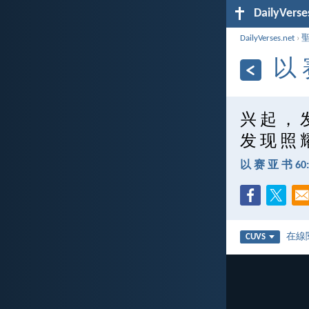
DailyVerse
DailyVerses.net
›
以 
兴 起 ， 
发 现 照 
以 赛 亚 书 60:
在線
CUVS