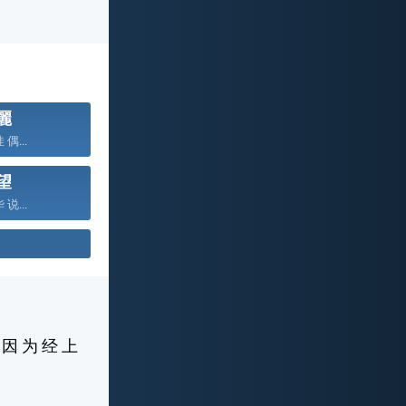
麗
 偶...
望
 说...
 因 为 经 上