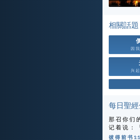
相關話題
因 我 
兴 起 
每日聖經
那 召 你 们 
记 着 说 ： 
彼 得 前 书 1:1