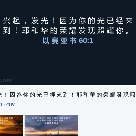
光 ！ 因 為 你 的 光 已 經 來 到 ！ 耶 和 華 的 榮 耀 發 現 照
 - CUV