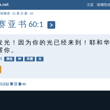
s.net
主題
隨機聖
聖經書卷
›
以 賽 亞 書
›
60
赛 亚 书 60:1
发 光 ！ 因 为 你 的 光 已 经 来 到 ！ 耶 和 华
耀 你 。
1
價值
神
美麗
光
閱讀
以 賽 亞 書 60