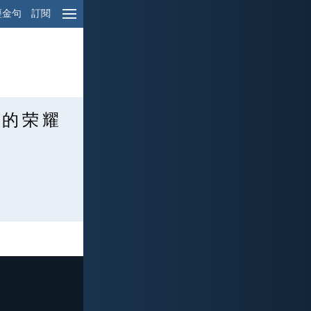
經金句
訂閱
 的 荣 耀