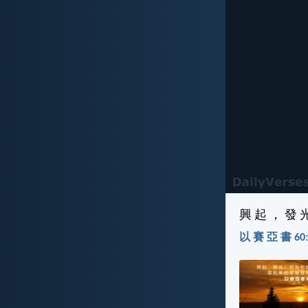
興 起 ， 發 
以 賽 亞 書 60:1