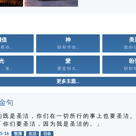
價值
神
美
看 你...
耶 和 华 你...
我 的 佳
光
愛
盼
， 发...
爱 是 恒 久...
耶 和 华
更多主題...
金句
的 既 是 圣 洁 ， 你 们 在 一 切 所 行 的 事 上 也 要 圣 洁 。
「 你 们 要 圣 洁 ， 因 为 我 是 圣 洁 的 。 」
5-16
聖潔
生活
召命