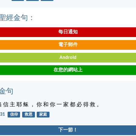
聖經金句：
每日通知
電子郵件
Android
在您的網站上
金句
当 信 主 耶 稣 ， 你 和 你 一 家 都 必 得 救 。
31
信仰
救恩
家庭
下一節！