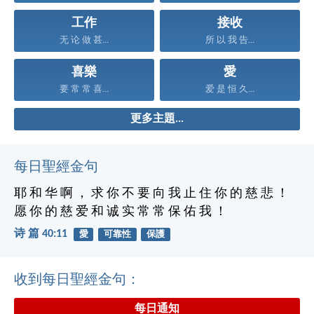
工作
接收
无 论 做 甚...
所 以 我 告...
喜樂
愛
要 常 常 喜...
爱 是 恒 久...
更多主題...
每日聖經金句
耶 和 华 啊 ， 求 你 不 要 向 我 止 住 你 的 慈 悲 ！
愿 你 的 慈 爱 和 诚 实 常 常 保 佑 我 ！
诗 篇 40:11
愛
可靠性
保護
收到每日聖經金句：
每日通知