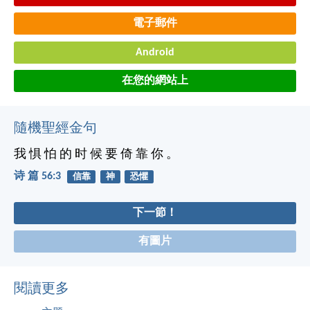
電子郵件
Android
在您的網站上
隨機聖經金句
我 惧 怕 的 时 候 要 倚 靠 你 。
诗 篇 56:3
信靠
神
恐懼
下一節！
有圖片
閱讀更多