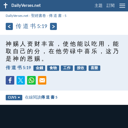
DailyVerses.net
主題
訂閱
DailyVerses.net
›
聖經書卷
›
傳 道 書
›
5
传 道 书 5:19
神 赐 人 资 财 丰 富 ， 使 他 能 以 吃 用 ， 能
取 自 己 的 分 ， 在 他 劳 碌 中 喜 乐 ， 这 乃
是 神 的 恩 赐 。
传 道 书 5:19
金錢
食物
工作
接收
喜樂
在線閱讀
傳 道 書 5
CUVS