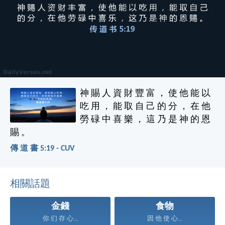
神 賜 人 資 財 豐 富 ， 使 他 能 以
吃 用 ， 能 取 自 己 的 分 ， 在 他
勞 碌 中 喜 樂 ， 這 乃 是 神 的 恩
賜 。
傳 道 書 5:19 - CUV
相關話題
金錢
食物
你 们 存 心...
因 他 使 心...