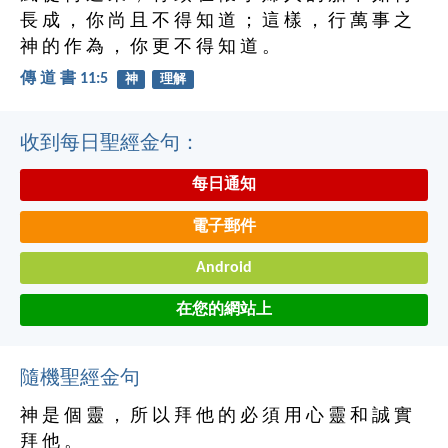
長 成 ， 你 尚 且 不 得 知 道 ； 這 樣 ， 行 萬 事 之
神 的 作 為 ， 你 更 不 得 知 道 。
傳 道 書 11:5
神
理解
收到每日聖經金句：
每日通知
電子郵件
Android
在您的網站上
隨機聖經金句
神 是 個 靈 ， 所 以 拜 他 的 必 須 用 心 靈 和 誠 實
拜 他 。