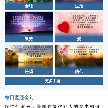
食物
生活
果效
愛
盼望
信仰
更多主題...
每日聖經金句
風 從 何 道 來 ， 骨 頭 在 懷 孕 婦 人 的 胎 中 如 何