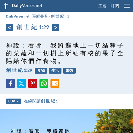
DailyVerses.net
主題
訂閱
DailyVerses.net
›
聖經書卷
›
創 世 紀
›
1
創 世 紀 1:29
神 說 ： 看 哪 ， 我 將 遍 地 上 一 切 結 種 子
的 菜 蔬 和 一 切 樹 上 所 結 有 核 的 果 子 全
賜 給 你 們 作 食 物 。
創 世 紀 1:29
食物
生活
果效
在線閱讀
創 世 紀 1
CUV