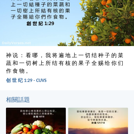
神 说 ： 看 哪 ， 我 将 遍 地 上 一 切 结 种 子 的 菜
蔬 和 一 切 树 上 所 结 有 核 的 果 子 全 赐 给 你 们
作 食 物 。
创 世 纪 1:29 - CUVS
相關話題