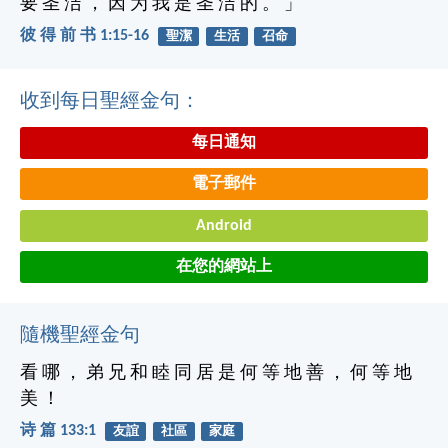
要 圣 洁 ， 因 为 我 是 圣 洁 的 。 」
彼 得 前 书 1:15-16
聖潔
生活
召命
收到每日聖經金句：
每日通知
電子郵件
Android
在您的網站上
隨機聖經金句
看 哪 ， 弟 兄 和 睦 同 居 是 何 等 地 善 ， 何 等 地
美 ！
诗 篇 133:1
友誼
社區
家庭