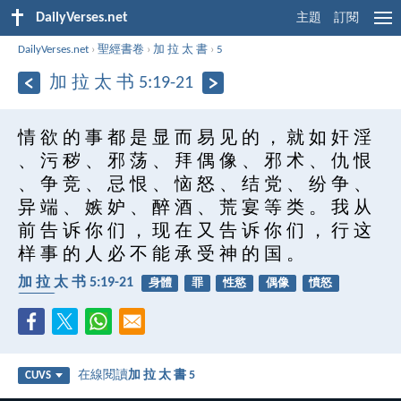
DailyVerses.net
主題
訂閱
DailyVerses.net
›
聖經書卷
›
加 拉 太 書
›
5
加 拉 太 书 5:19-21
情 欲 的 事 都 是 显 而 易 见 的 ， 就 如 奸 淫
、 污 秽 、 邪 荡 、 拜 偶 像 、 邪 术 、 仇 恨
、 争 竞 、 忌 恨 、 恼 怒 、 结 党 、 纷 争 、
异 端 、 嫉 妒 、 醉 酒 、 荒 宴 等 类 。 我 从
前 告 诉 你 们 ， 现 在 又 告 诉 你 们 ， 行 这
样 事 的 人 必 不 能 承 受 神 的 国 。
加 拉 太 书 5:19-21
身體
罪
性慾
偶像
憤怒
神國
在線閱讀
加 拉 太 書 5
CUVS