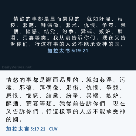
情 慾 的 事 都 是 顯 而 易 見 的 ， 就 如 姦 淫 、 污
穢 、 邪 蕩 、 拜 偶 像 、 邪 術 、 仇 恨 、 爭 競 、
忌 恨 、 惱 怒 、 結 黨 、 紛 爭 、 異 端 、 嫉 妒 、
醉 酒 、 荒 宴 等 類 。 我 從 前 告 訴 你 們 ， 現 在
又 告 訴 你 們 ， 行 這 樣 事 的 人 必 不 能 承 受 神
的 國 。
加 拉 太 書 5:19-21 - CUV