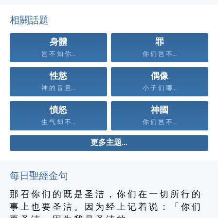
相關話題
身體
罪
岂 不 知 你...
你 们 岂 不...
性慾
偶像
神 的 旨 意...
小 子 们 哪...
憤怒
神國
生 气 却 不...
你 们 岂 不...
更多主題...
每日聖經金句
那 召 你 们 的 既 是 圣 洁 ， 你 们 在 一 切 所 行 的
事 上 也 要 圣 洁 。 因 为 经 上 记 着 说 ： 「 你 们