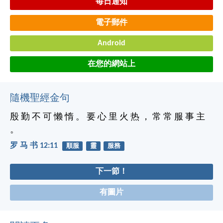
每日通知
電子郵件
Android
在您的網站上
隨機聖經金句
殷 勤 不 可 懒 惰 。 要 心 里 火 热 ， 常 常 服 事 主
。
罗 马 书 12:11
順服
靈
服務
下一節！
有圖片