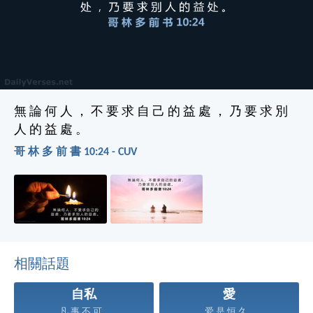
無 論 何 人 ， 不 要 求 自 己 的 益 處 ， 乃 要 求 別
人 的 益 處 。
哥 林 多 前 書 10:24 - CUV
相關話題
自私
愛
凡 事 不 可...
爱 是 恒 久...