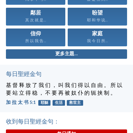
鄰居
盼望
其 次 就 是...
耶 和 华 说...
信仰
家庭
所 以 我 告...
我 今 日 所...
更多主題...
每日聖經金句
基 督 释 放 了 我 们 ， 叫 我 们 得 以 自 由 。 所 以
要 站 立 得 稳 ， 不 要 再 被 奴 仆 的 轭 挟 制 。
加 拉 太 书 5:1
耶穌
生活
救世主
收到每日聖經金句：