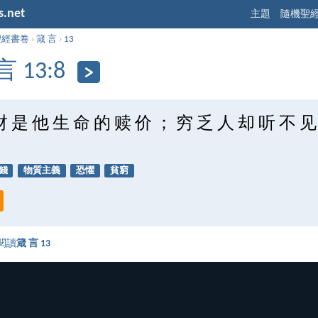
s.net
主題
隨機聖
聖經書卷
›
箴 言
›
13
言 13:8
财 是 他 生 命 的 赎 价 ； 穷 乏 人 却 听 不 见
錢
物質主義
恐懼
貧窮
閱讀
箴 言 13