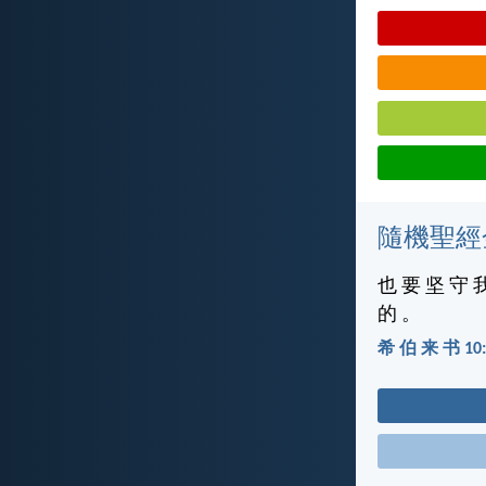
隨機聖經
也 要 坚 守 
的 。
希 伯 来 书 10: