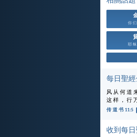
相關話題
你 们 
耶 稣 
每日聖經
风 从 何 道 
这 样 ， 行 
传 道 书 11:5
收到每日