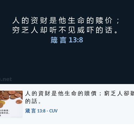
人 的 資 財 是 他 生 命 的 贖 價 ； 窮 乏 人 卻 
的 話 。
箴 言 13:8 - CUV