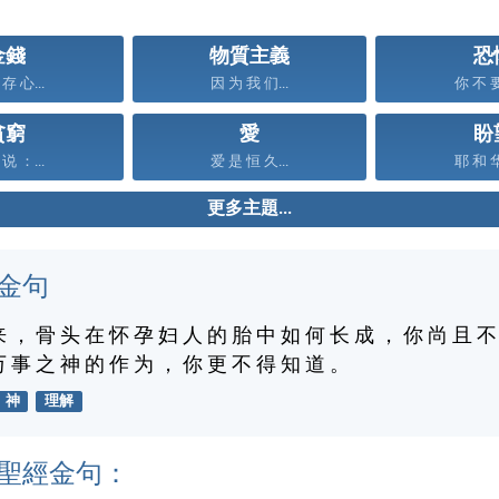
金錢
物質主義
恐
存 心...
因 为 我 们...
你 不 要
貧窮
愛
盼
说 ：...
爱 是 恒 久...
耶 和 华
更多主題...
金句
来 ， 骨 头 在 怀 孕 妇 人 的 胎 中 如 何 长 成 ， 你 尚 且 不
万 事 之 神 的 作 为 ， 你 更 不 得 知 道 。
神
理解
聖經金句：