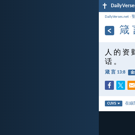
DailyVerse
DailyVerses.net
›
箴 
人 的 资 
话 。
箴 言 13:8
金
在線
CUVS