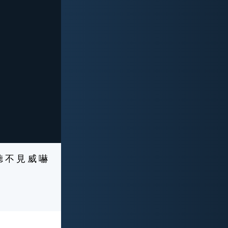
聽 不 見 威 嚇