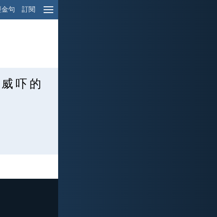
經金句
訂閱
 威 吓 的