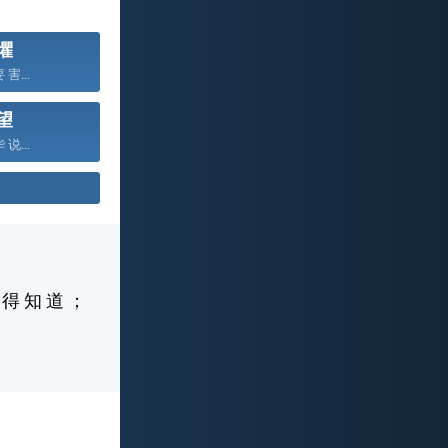
懼
 害...
望
 说...
 得 知 道 ；