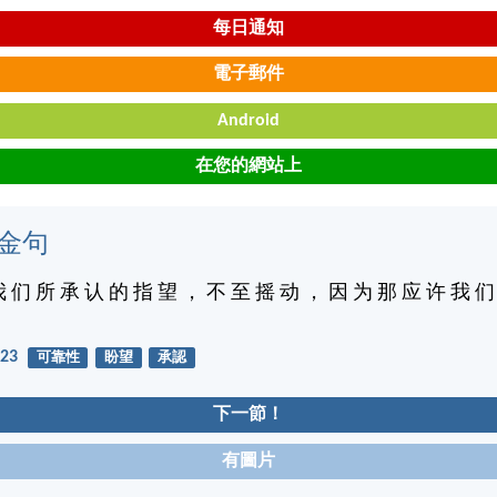
每日通知
電子郵件
Android
在您的網站上
金句
我 们 所 承 认 的 指 望 ， 不 至 摇 动 ， 因 为 那 应 许 我 们
23
可靠性
盼望
承認
下一節！
有圖片