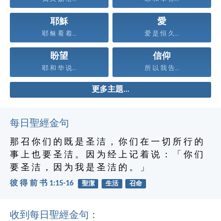
耶穌
愛
耶 稣 看 着...
爱 是 恒 久...
盼望
信仰
耶 和 华 说...
所 以 我 告...
更多主題...
每日聖經金句
那 召 你 们 的 既 是 圣 洁 ， 你 们 在 一 切 所 行 的
事 上 也 要 圣 洁 。 因 为 经 上 记 着 说 ： 「 你 们
要 圣 洁 ， 因 为 我 是 圣 洁 的 。 」
彼 得 前 书 1:15-16
聖潔
生活
召命
收到每日聖經金句：