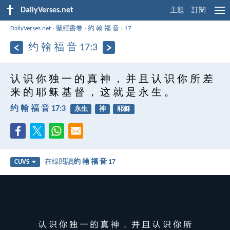
DailyVerses.net
主題
訂閱
DailyVerses.net
›
聖經書卷
›
約 翰 福 音
›
17
约 翰 福 音 17:3
认 识 你 独 一 的 真 神 ， 并 且 认 识 你 所 差
来 的 耶 稣 基 督 ， 这 就 是 永 生 。
约 翰 福 音 17:3
永生
神
耶穌
在線閱讀
約 翰 福 音 17
CUVS