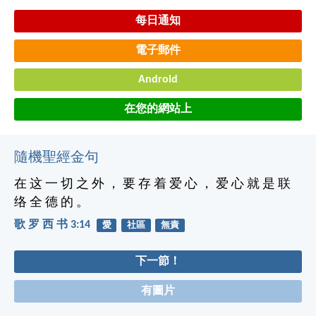
每日通知
電子郵件
Android
在您的網站上
隨機聖經金句
在 这 一 切 之 外 ， 要 存 着 爱 心 ， 爱 心 就 是 联
络 全 德 的 。
歌 罗 西 书 3:14
愛
社區
無責
下一節！
有圖片