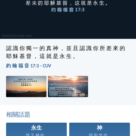
認 識 你 獨 一 的 真 神 ， 並 且 認 識 你 所 差 來 的
耶 穌 基 督 ， 這 就 是 永 生 。
約 翰 福 音 17:3 - CUV
相關話題
永生
神
我 又 赐 给...
耶 和 华 你...